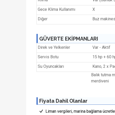
Gece Klima Kullanımı
X
Diğer
Buz makinesi
GÜVERTE EKİPMANLARI
Direk ve Yelkenler
Var - Aktif
Servis Botu
15 hp + 60 h
Su Oyuncakları
Kano, 2 x P
Balık tutma m
merdiveni
Fiyata Dahil Olanlar
Liman vergileri, marina bağlama ücretler