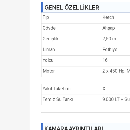
GENEL ÖZELLİKLER
Tip
Ketch
Gövde
Ahşap
Genişlik
7,50 m.
Liman
Fethiye
Yolcu
16
Motor
2 x 450 Hp. 
Yakıt Tüketimi
X
Temiz Su Tankı
9.000 LT + Su
KAMARA AYRINTILARI