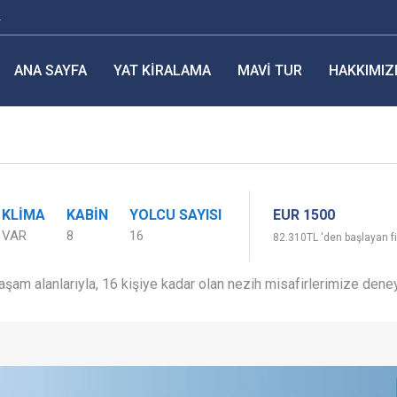
r
ANA SAYFA
YAT KIRALAMA
MAVI TUR
HAKKIMIZ
EUR 1500
KLIMA
KABIN
YOLCU SAYISI
VAR
8
16
82.310TL 'den başlayan fi
şam alanlarıyla, 16 kişiye kadar olan nezih misafirlerimize dene