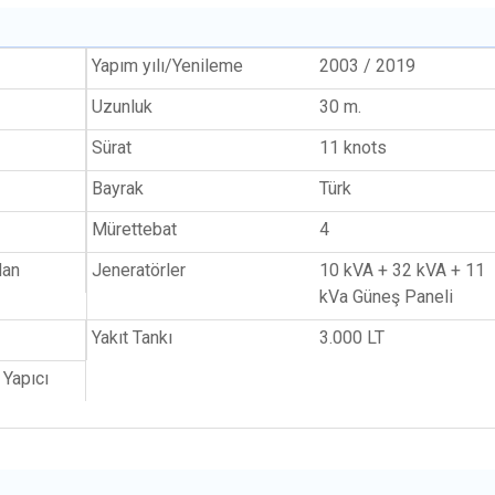
Yapım yılı/Yenileme
2003 / 2019
Uzunluk
30 m.
Sürat
11 knots
Bayrak
Türk
Mürettebat
4
Man
Jeneratörler
10 kVA + 32 kVA + 11
kVa Güneş Paneli
Yakıt Tankı
3.000 LT
 Yapıcı