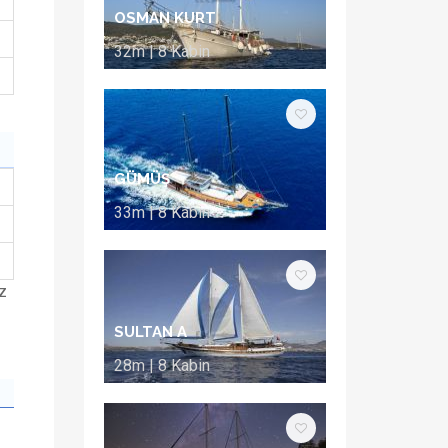
OSMAN KURT
32m | 8 Kabin
GÜMÜŞ
33m | 8 Kabin
z
SULTAN A
28m | 8 Kabin