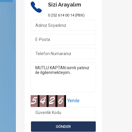
Sizi Arayalım
0 252 614 00 14 (PBX)
Yenile