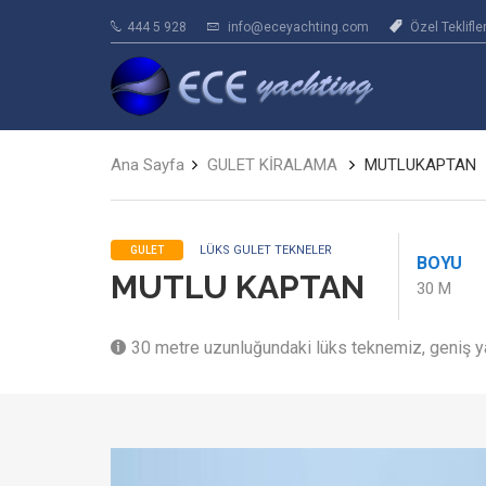
444 5 928
info@eceyachting.com
Özel Teklifle
Ana Sayfa
GULET KİRALAMA
MUTLUKAPTAN
LÜKS GULET TEKNELER
GULET
BOYU
MUTLU KAPTAN
30 M
30 metre uzunluğundaki lüks teknemiz, geniş ya