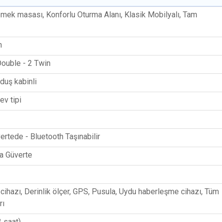
emek masası, Konforlu Oturma Alanı, Klasik Mobilyalı, Tam
n
Double - 2 Twin
duş kabinli
ev tipi
ertede - Bluetooth Taşınabilir
a Güverte
ihazı, Derinlik ölçer, GPS, Pusula, Uydu haberleşme cihazı, Tüm
rı
3 saat)