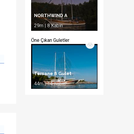
NORTHWIND A
29m | 8 Kabin
Öne Çıkan Guletler
Tersane 8 Gulet
44m | 14 Kabin