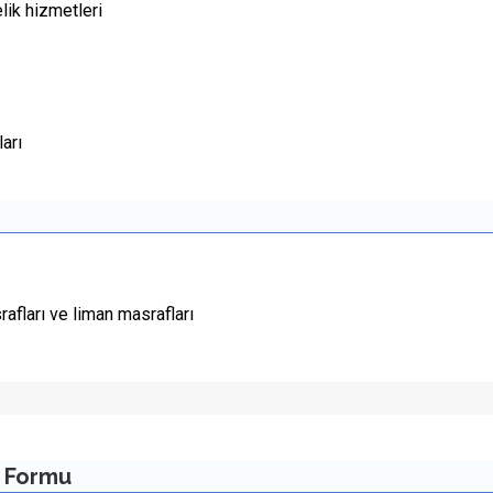
elik hizmetleri
arı
rafları ve liman masrafları
 Formu