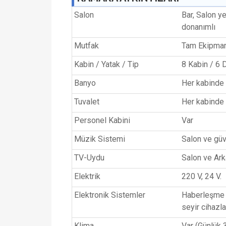
Salon
Bar, Salon y
donanımlı
Mutfak
Tam Ekipma
Kabin / Yatak / Tip
8 Kabin / 6 
Banyo
Her kabinde 
Tuvalet
Her kabinde 
Personel Kabini
Var
Müzik Sistemi
Salon ve güv
TV-Uydu
Salon ve Ark
Elektrik
220 V, 24 V.
Elektronik Sistemler
Haberleşme c
seyir cihazla
Klima
Var (Günlük 