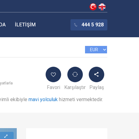
DA
İLETIŞIM
444 5 928
yatlarla
Favori
Karşılaştır
Paylaş
yimli ekibiyle
mavi yolculuk
hizmeti vermektedir.