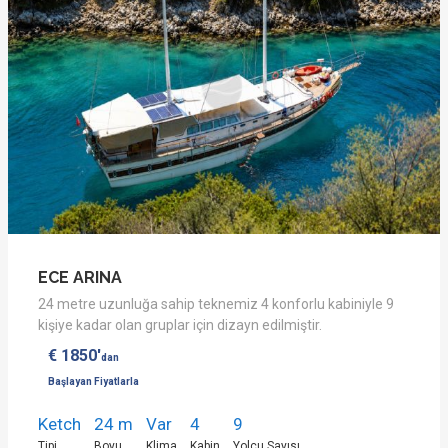
ECE ARINA
24 metre uzunluğa sahip teknemiz 4 konforlu kabiniyle 9
kişiye kadar olan gruplar için dizayn edilmiştir.
€ 1850'
dan
Başlayan Fiyatlarla
Ketch
24 m
Var
4
9
Tipi
Boyu
Klima
Kabin
Yolcu Sayısı