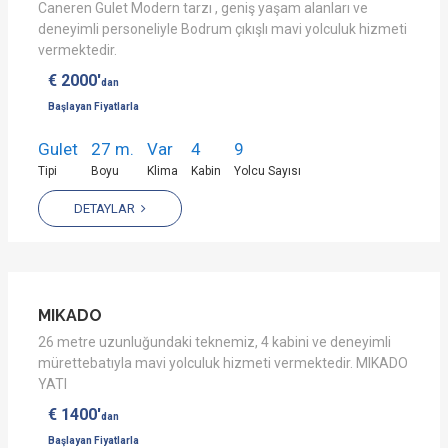
Caneren Gulet Modern tarzı , geniş yaşam alanları ve
deneyimli personeliyle Bodrum çıkışlı mavi yolculuk hizmeti
vermektedir.
€ 2000'
dan
Başlayan Fiyatlarla
Gulet
27 m.
Var
4
9
Tipi
Boyu
Klima
Kabin
Yolcu Sayısı
DETAYLAR
MIKADO
26 metre uzunluğundaki teknemiz, 4 kabini ve deneyimli
mürettebatıyla mavi yolculuk hizmeti vermektedir. MIKADO
YATI
€ 1400'
dan
Başlayan Fiyatlarla