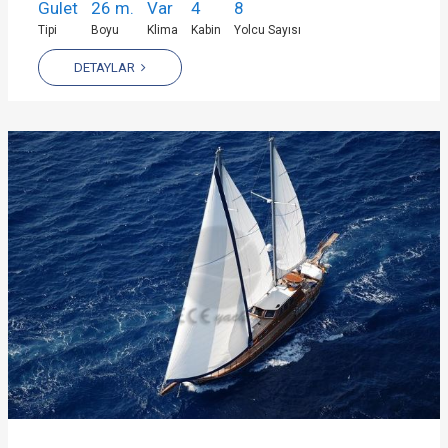
Gulet
26 m.
Var
4
8
Tipi
Boyu
Klima
Kabin
Yolcu Sayısı
DETAYLAR