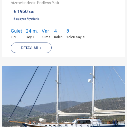
hizmetindedir. Endless Yatı
€ 1950'
dan
Başlayan Fiyatlarla
Gulet
24 m.
Var
4
8
Tipi
Boyu
Klima
Kabin
Yolcu Sayısı
DETAYLAR