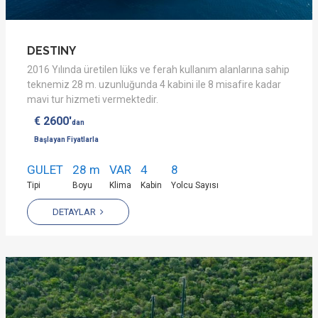
DESTINY
2016 Yılında üretilen lüks ve ferah kullanım alanlarına sahip
teknemiz 28 m. uzunluğunda 4 kabini ile 8 misafire kadar
mavi tur hizmeti vermektedir.
€ 2600'
dan
Başlayan Fiyatlarla
GULET
28 m
VAR
4
8
Tipi
Boyu
Klima
Kabin
Yolcu Sayısı
DETAYLAR