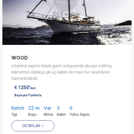
WOOD
İstanbul yapımı klasik gulet anlayışında dizayn edilmiş
teknemiz oldukça şık üç kabini ile mavi tur sevenlerin
hizmetindedir.
€ 1250'
dan
Başlayan Fiyatlarla
Ketch
22 m
Var
3
6
Tipi
Boyu
Klima
Kabin
Yolcu Sayısı
DETAYLAR