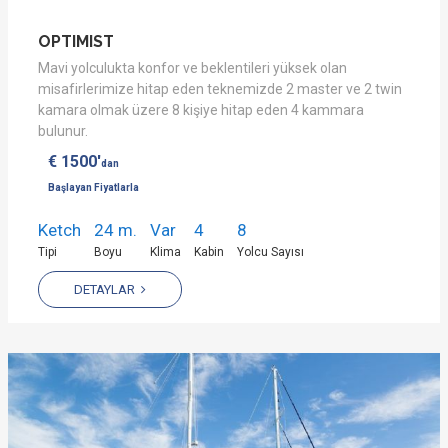
OPTIMIST
Mavi yolculukta konfor ve beklentileri yüksek olan
misafirlerimize hitap eden teknemizde 2 master ve 2 twin
kamara olmak üzere 8 kişiye hitap eden 4 kammara
bulunur.
€ 1500'
dan
Başlayan Fiyatlarla
Ketch
24 m.
Var
4
8
Tipi
Boyu
Klima
Kabin
Yolcu Sayısı
DETAYLAR