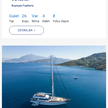
Başlayan Fiyatlarla
Gulet
26
Var
4
8
Tipi
Boyu
Klima
Kabin
Yolcu Sayısı
DETAYLAR