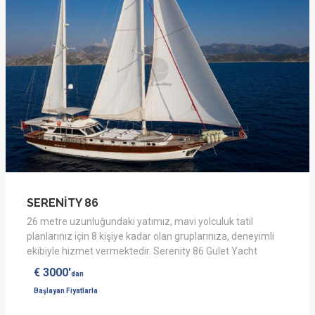
SERENİTY 86
26 metre uzunluğundaki yatımız, mavi yolculuk tatil
planlarınız için 8 kişiye kadar olan gruplarınıza, deneyimli
ekibiyle hizmet vermektedir. Serenity 86 Gulet Yacht
€ 3000'
dan
Başlayan Fiyatlarla