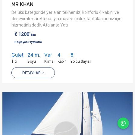
MR KHAN
Delüks kategoride yer alan teknemiz, konforlu 4 kabini ve
deneyimli mürettebatıyla mavi yolculuk tatil planlarınız için
hizmetinizdedir. Atalante Yatı
€ 1200'
dan
Başlayan Fiyatlarla
Gulet
24 m.
Var
4
8
Tipi
Boyu
Klima
Kabin
Yolcu Sayısı
DETAYLAR