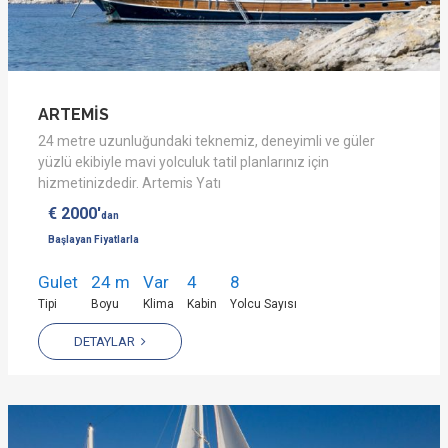
ARTEMİS
24 metre uzunluğundaki teknemiz, deneyimli ve güler
yüzlü ekibiyle mavi yolculuk tatil planlarınız için
hizmetinizdedir. Artemis Yatı
€ 2000'
dan
Başlayan Fiyatlarla
Gulet
24 m
Var
4
8
Tipi
Boyu
Klima
Kabin
Yolcu Sayısı
DETAYLAR