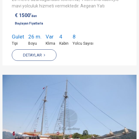
mavi yolculuk hizmeti vermektedir. Aegean Yatı
€ 1500'
dan
Başlayan Fiyatlarla
Gulet
26 m.
Var
4
8
Tipi
Boyu
Klima
Kabin
Yolcu Sayısı
DETAYLAR