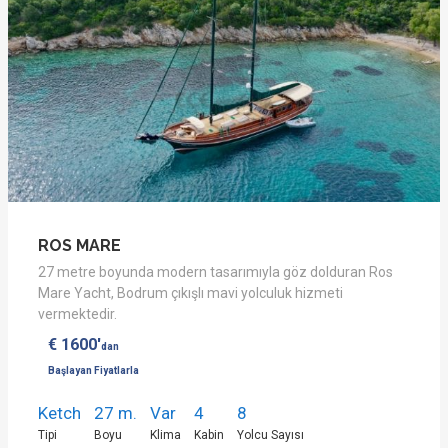
ROS MARE
27 metre boyunda modern tasarımıyla göz dolduran Ros
Mare Yacht, Bodrum çıkışlı mavi yolculuk hizmeti
vermektedir.
€ 1600'
dan
Başlayan Fiyatlarla
Ketch
27 m.
Var
4
8
Tipi
Boyu
Klima
Kabin
Yolcu Sayısı