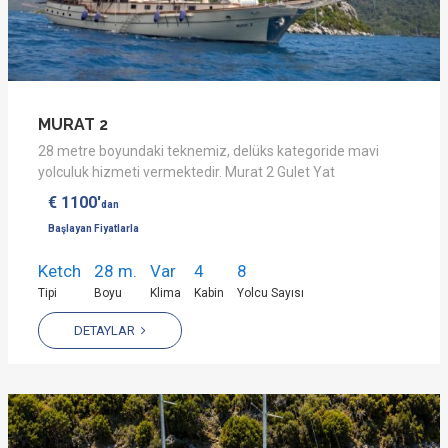
MURAT 2
28 metre boyundaki teknemiz, delüks kategoride mavi
yolculuk hizmeti vermektedir. Murat 2 Gulet Yat
€ 1100'
dan
Başlayan Fiyatlarla
Ketch
28 m.
Var
4
8
Tipi
Boyu
Klima
Kabin
Yolcu Sayısı
DETAYLAR