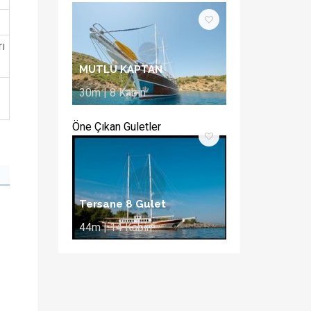
rı
MUTLU KAPTAN
30m | 8 Kabin
Öne Çıkan Guletler
Tersane 8 Gulet
44m | 14 Kabin