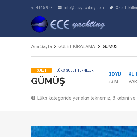
444 5 928
info@eceyachting.com
Özel Teklifle
Ana Sayfa
GULET KİRALAMA
GUMUS
LÜKS GULET TEKNELER
GULET
BOYU
KL
GÜMÜŞ
33 M
VAR
Lüks kategoride yer alan teknemiz, 8 kabini ve 