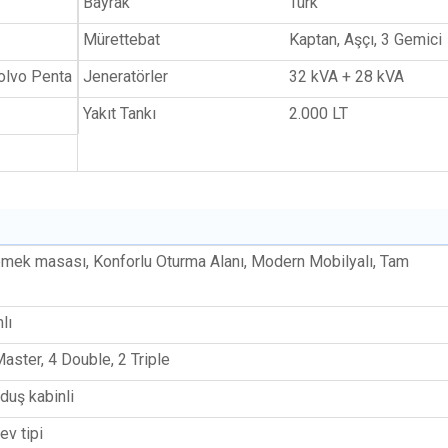
Bayrak
Türk
Mürettebat
Kaptan, Aşçı, 3 Gemici
olvo Penta
Jeneratörler
32 kVA + 28 kVA
Yakıt Tankı
2.000 LT
emek masası, Konforlu Oturma Alanı, Modern Mobilyalı, Tam
lı
Master, 4 Double, 2 Triple
duş kabinli
ev tipi