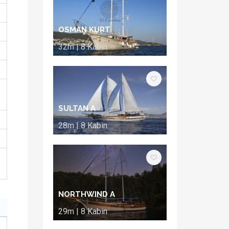
OSMAN KURT
32m | 8 Kabin
SULTAN A
28m | 8 Kabin
NORTHWIND A
29m | 8 Kabin