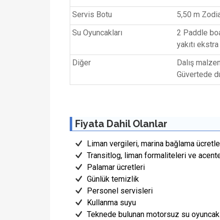
Servis Botu
5,50 m Zodi
Su Oyuncakları
2 Paddle boa
yakıtı ekstra 
Diğer
Dalış malzem
Güvertede du
Fiyata Dahil Olanlar
Liman vergileri, marina bağlama ücretler
Transitlog, liman formaliteleri ve acent
Palamar ücretleri
Günlük temizlik
Personel servisleri
Kullanma suyu
Teknede bulunan motorsuz su oyuncakl