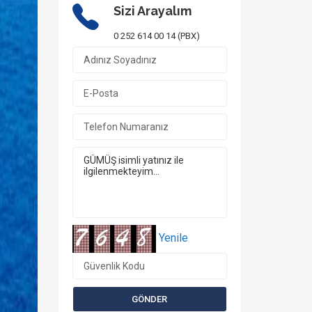
Sizi Arayalım
0 252 614 00 14 (PBX)
Yenile