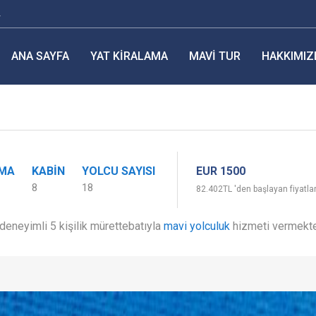
r
ANA SAYFA
YAT KIRALAMA
MAVI TUR
HAKKIMIZ
EUR 1500
IMA
KABIN
YOLCU SAYISI
8
18
82.402TL 'den başlayan fiyatla
deneyimli 5 kişilik mürettebatıyla
mavi yolculuk
hizmeti vermekte