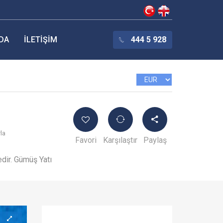
DA
İLETIŞIM
444 5 928
rla
Favori
Karşılaştır
Paylaş
dir. Gümüş Yatı