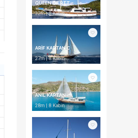
QUEEN OF RTT
32m | 8 Kabin
ARİF KAPTAN C
27m | 8 Kabin
ANIL KAPTAN
28m | 8 Kabin