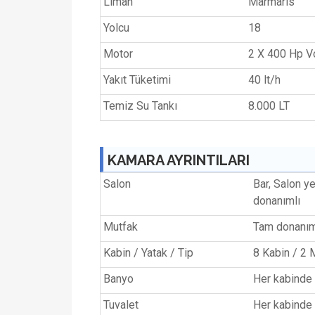
Liman
Marmaris
Yolcu
18
Motor
2 X 400 Hp V
Yakıt Tüketimi
40 lt/h
Temiz Su Tankı
8.000 LT
KAMARA AYRINTILARI
Salon
Bar, Salon y
donanımlı
Mutfak
Tam donanım
Kabin / Yatak / Tip
8 Kabin / 2 
Banyo
Her kabinde 
Tuvalet
Her kabinde 