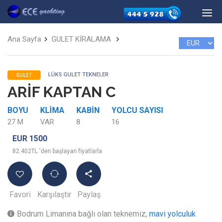
Ana Sayfa
GULET KİRALAMA
LÜKS GULET TEKNELER
GULET
ARİF KAPTAN C
BOYU
KLIMA
KABIN
YOLCU SAYISI
27 M
VAR
8
16
EUR 1500
82.402TL 'den başlayan fiyatlarla
Favori
Karşılaştır
Paylaş
Bodrum Limanına bağlı olan teknemiz,
mavi yolculuk