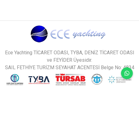
Ece Yachting TİCARET ODASI, TYBA, DENİZ TİCARET ODASI
ve FEYİDER Üyesidir.
SAIL FETHİYE TURİZM SEYAHAT ACENTESİ Belge No: 4834
sitemiz en son BUGÜN 7.08.2026 tarihinde
güncellenmiştir.
design by
nbc