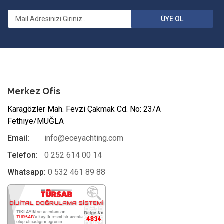
ÜYE OL
Merkez Ofis
Karagözler Mah. Fevzi Çakmak Cd. No: 23/A
Fethiye/MUĞLA
Email:
info@eceyachting.com
Telefon:
0 252 614 00 14
Whatsapp:
0 532 461 89 88