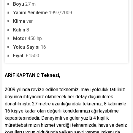
Boyu
27 m
Yapım Yenileme
1997/2009
Klima
var
Kabin
8
Motor
450 hp.
Yolcu Sayısı
16
Fiyatı
€1500
ARİF KAPTAN C Teknesi,
2009 yılında revize edilen teknemiz, mavi yolculuk tatiliniz
boyunca ihtiyacınız olabilecek her detay düşünülerek
donatılmıştır. 27 metre uzunluğundaki teknemiz, 8 kabiniyle
16 kişiye kadar olan değerli konuklarımızı ağırlayabilme
kapasitesindedir. Deneyimli ve güler yüzlü 4 kişilik
mürettebatımızın hizmet verdiği teknemizde, hava ve deniz
koşulları uygun olduğunda yelken seyri yapma imkanı da