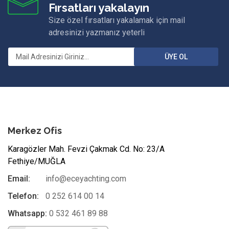
Fırsatları yakalayın
Size özel fırsatları yakalamak için mail
adresinizi yazmanız yeterli
ÜYE OL
Merkez Ofis
Karagözler Mah. Fevzi Çakmak Cd. No: 23/A
Fethiye/MUĞLA
Email:
info@eceyachting.com
Telefon:
0 252 614 00 14
Whatsapp:
0 532 461 89 88