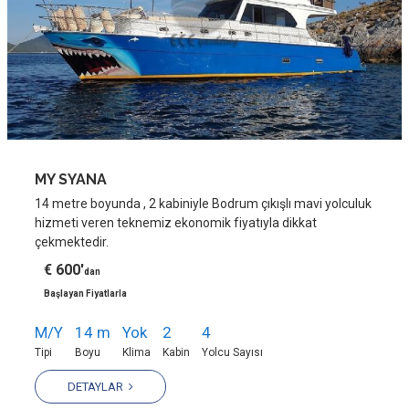
MY SYANA
14 metre boyunda , 2 kabiniyle Bodrum çıkışlı mavi yolculuk
hizmeti veren teknemiz ekonomik fiyatıyla dikkat
çekmektedir.
€ 600'
dan
Başlayan Fiyatlarla
M/Y
14 m
Yok
2
4
Tipi
Boyu
Klima
Kabin
Yolcu Sayısı
DETAYLAR