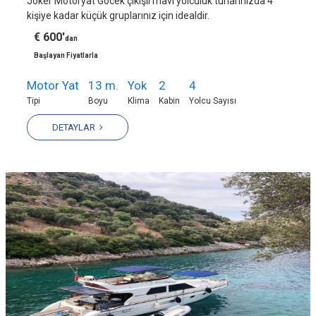
Joker Motoryat Göcek çıkışlı mavi yolculuk turlarınızda 4
kişiye kadar küçük gruplarınız için idealdir.
€ 600'
dan
Başlayan Fiyatlarla
Motor Yat
13 m.
Yok
2
4
Tipi
Boyu
Klima
Kabin
Yolcu Sayısı
DETAYLAR