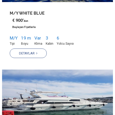
M/Y WHITE BLUE
€ 900'
dan
Başlayan Fiyatlarla
M/Y
19 m
Var
3
6
Tipi
Boyu
Klima
Kabin
Yolcu Sayısı
DETAYLAR