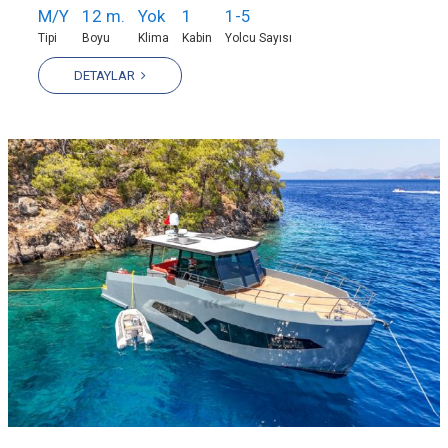
M/Y
12 m.
Yok
1
1-5
Tipi
Boyu
Klima
Kabin
Yolcu Sayısı
DETAYLAR