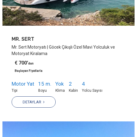
MR. SERT
Mr. Sert Motoryatı | Göcek Çıkışlı Özel Mavi Yolculuk ve
Motoryat Kiralama
€ 700'
dan
Başlayan Fiyatlarla
Motor Yat
15 m.
Yok
2
4
Tipi
Boyu
Klima
Kabin
Yolcu Sayısı
DETAYLAR