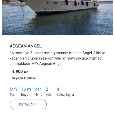
AEGEAN ANGEL
16 metre ve 2 kabinli motoryatımnız Aegean Angel, 4 kişiye
kadar olan gruplarınıza konforlu bir mavi yolculuk hizmeti
sunmaktadır. M/Y Aegean Angel
€ 900'
dan
Başlayan Fiyatlarla
M/Y
16 m
Var
2
4
Tipi
Boyu
Klima
Kabin
Yolcu Sayısı
DETAYLAR