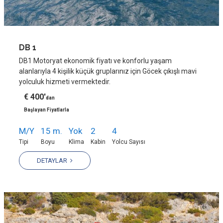
DB 1
DB1 Motoryat ekonomik fiyatı ve konforlu yaşam
alanlarıyla 4 kişilik küçük gruplarınız için Göcek çıkışlı mavi
yolculuk hizmeti vermektedir.
€ 400'
dan
Başlayan Fiyatlarla
M/Y
15 m.
Yok
2
4
Tipi
Boyu
Klima
Kabin
Yolcu Sayısı
DETAYLAR