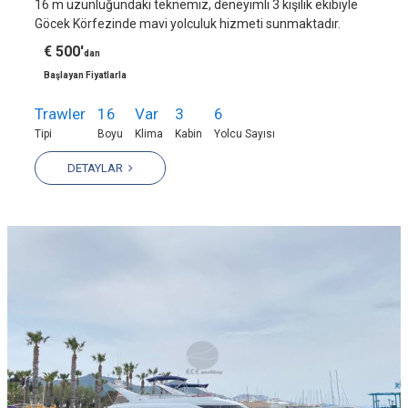
16 m uzunluğundaki teknemiz, deneyimli 3 kişilik ekibiyle
Göcek Körfezinde mavi yolculuk hizmeti sunmaktadır.
€ 500'
dan
Başlayan Fiyatlarla
Trawler
16
Var
3
6
Tipi
Boyu
Klima
Kabin
Yolcu Sayısı
DETAYLAR