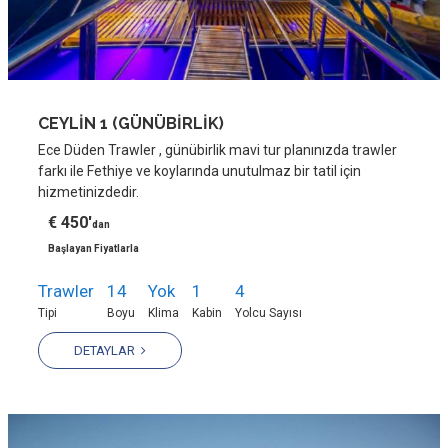
CEYLİN 1 (GÜNÜBİRLİK)
Ece Düden Trawler , günübirlik mavi tur planınızda trawler
farkı ile Fethiye ve koylarında unutulmaz bir tatil için
hizmetinizdedir.
€ 450'
dan
Başlayan Fiyatlarla
Trawler
14
Yok
1
4
Tipi
Boyu
Klima
Kabin
Yolcu Sayısı
DETAYLAR