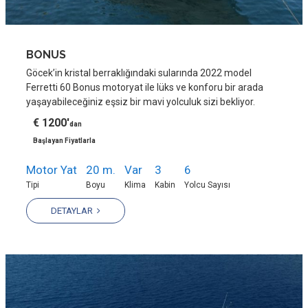
BONUS
Göcek’in kristal berraklığındaki sularında 2022 model
Ferretti 60 Bonus motoryat ile lüks ve konforu bir arada
yaşayabileceğiniz eşsiz bir mavi yolculuk sizi bekliyor.
€ 1200'
dan
Başlayan Fiyatlarla
Motor Yat
20 m.
Var
3
6
Tipi
Boyu
Klima
Kabin
Yolcu Sayısı
DETAYLAR