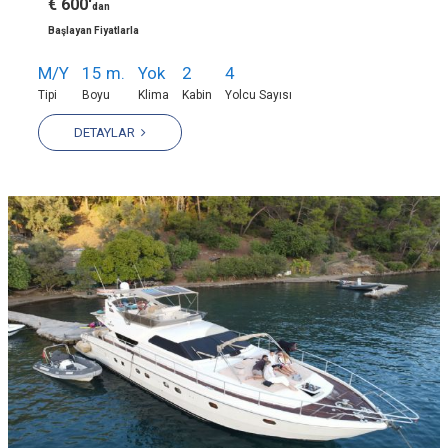
€ 600'
dan
Başlayan Fiyatlarla
M/Y
15 m.
Yok
2
4
Tipi
Boyu
Klima
Kabin
Yolcu Sayısı
DETAYLAR