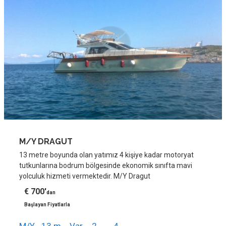
M/Y DRAGUT
13 metre boyunda olan yatımız 4 kişiye kadar motoryat
tutkunlarına bodrum bölgesinde ekonomik sınıfta mavi
yolculuk hizmeti vermektedir. M/Y Dragut
€ 700'
dan
Başlayan Fiyatlarla
M/Y
13 m.
Var
2
4