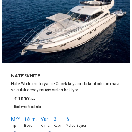
NATE WHITE
Nate White motoryat ile Göcek koylarında konforlu bir mavi
yolculuk deneyimi için sizleri bekliyor.
€ 1000'
dan
Başlayan Fiyatlarla
M/Y
18 m.
Var
3
6
Tipi
Boyu
Klima
Kabin
Yolcu Sayısı