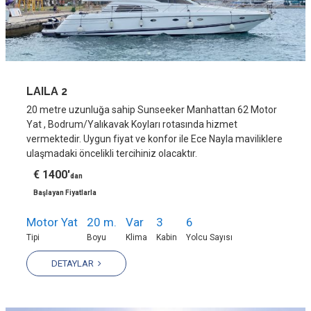
LAILA 2
20 metre uzunluğa sahip Sunseeker Manhattan 62 Motor
Yat , Bodrum/Yalıkavak Koyları rotasında hizmet
vermektedir. Uygun fiyat ve konfor ile Ece Nayla maviliklere
ulaşmadaki öncelikli tercihiniz olacaktır.
€ 1400'
dan
Başlayan Fiyatlarla
Motor Yat
20 m.
Var
3
6
Tipi
Boyu
Klima
Kabin
Yolcu Sayısı
DETAYLAR