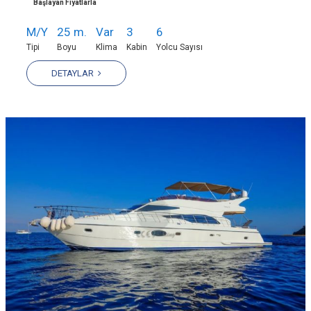
Başlayan Fiyatlarla
M/Y
25 m.
Var
3
6
Tipi
Boyu
Klima
Kabin
Yolcu Sayısı
DETAYLAR