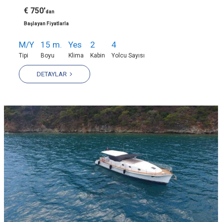
€ 750'
dan
Başlayan Fiyatlarla
M/Y
15 m.
Yes
2
4
Tipi
Boyu
Klima
Kabin
Yolcu Sayısı
DETAYLAR