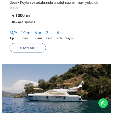
Göcek Koyları ve adalarında unutulmaz bir mavi yolculuk
sunar.
€ 1000'
dan
Başlayan Fiyatlarla
M/Y
19 m.
Var
3
6
Tipi
Boyu
Klima
Kabin
Yolcu Sayısı
DETAYLAR