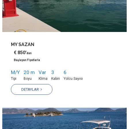
MY SAZAN
€ 850'
dan
Başlayan Fiyatlarla
M/Y
20 m
Var
3
6
Tipi
Boyu
Klima
Kabin
Yolcu Sayısı
DETAYLAR