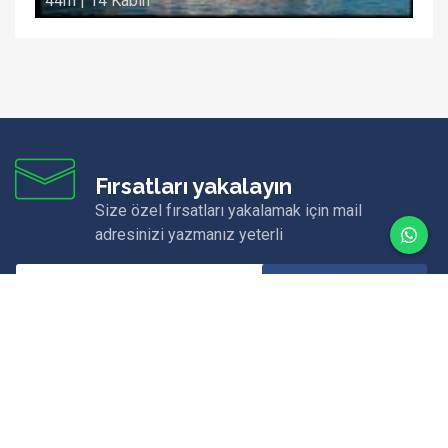
44m | 14 Kabin
Fırsatları yakalayın
Size özel fırsatları yakalamak için mail
adresinizi yazmanız yeterli
ÜYE OL
Merkez Ofis