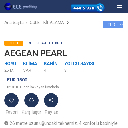
Ana Sayfa
GULET KİRALAMA
DELÜKS GULET TEKNELER
GULET
AEGEAN PEARL
BOYU
KLIMA
KABIN
YOLCU SAYISI
26 M.
VAR
4
8
EUR 1500
82.310TL 'den başlayan fiyatlarla
Favori
Karşılaştır
Paylaş
26 metre uzunluğundaki teknemiz, 4 konforlu kabiniyle