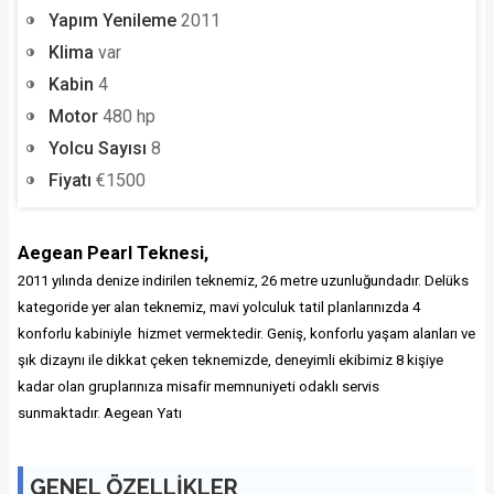
Yapım Yenileme
2011
Klima
var
Kabin
4
Motor
480 hp
Yolcu Sayısı
8
Fiyatı
€1500
Aegean Pearl Teknesi,
2011 yılında denize indirilen teknemiz, 26 metre uzunluğundadır. Delüks
kategoride yer alan teknemiz,
mavi yolculuk tatil planlarınızda
4
konforlu kabiniyle hizmet vermektedir. Geniş, konforlu yaşam alanları ve
şık dizaynı ile dikkat çeken teknemizde, deneyimli ekibimiz 8 kişiye
kadar olan gruplarınıza misafir memnuniyeti odaklı servis
sunmaktadır. Aegean Yatı
GENEL ÖZELLİKLER