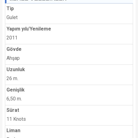
Tip
Gulet
Yapım yılı/Yenileme
2011
Gövde
Ahşap
Uzunluk
26 m.
Genişlik
6,50 m.
Sürat
11 Knots
Liman