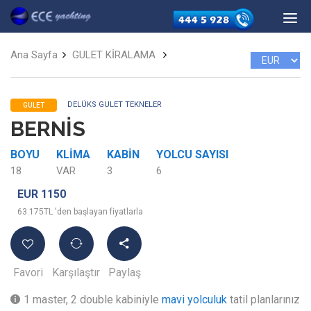
Ana Sayfa
GULET KİRALAMA
DELÜKS GULET TEKNELER
GULET
BERNİS
BOYU
KLIMA
KABIN
YOLCU SAYISI
18
VAR
3
6
EUR 1150
63.175TL 'den başlayan fiyatlarla
Favori
Karşılaştır
Paylaş
1 master, 2 double kabiniyle
mavi yolculuk
tatil planlarınız