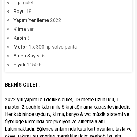
Tipi
gulet
Boyu
18
Yapım Yenileme
2022
Klima
var
Kabin
3
Motor
1 x 300 hp volvo penta
Yolcu Sayısı
6
Fiyatı
1150 €
BERNİS GULET;
2022 yılı yapımı bu delüks gulet, 18 metre uzunluğu, 1
master, 2 double kabini ile 6 kişi ağırlama kapasitesindedir.
Her kabininde uydu tv, klima, banyo & wc, müzik sistemi ve
flybridge kısmında projeksiyon ve sinema alanı
bulunmaktadır. Eğlence anlamında kutu kart oyunları, tavla ve
okey takımı, su sporları meraklıları için; seabob (su altı