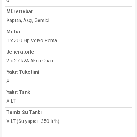
6
Mürettebat
Kaptan, Aşçı, Gemici
Motor
1 x 300 Hp Volvo Penta
Jeneratörler
2 x 27 kVA Aksa Onan
Yakıt Tüketimi
X
Yakıt Tankı
X LT
Temiz Su Tankı
X LT (Su yapıcı : 350 lt/h)