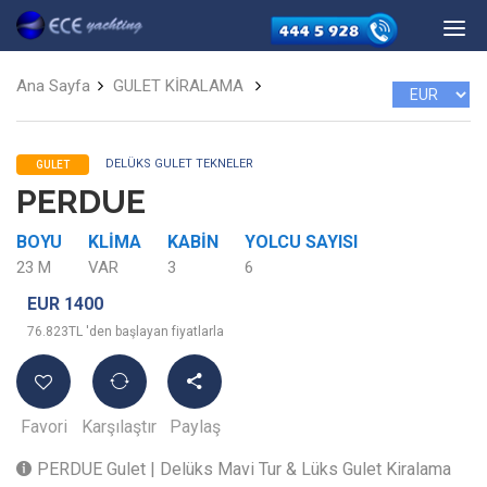
Ana Sayfa
GULET KİRALAMA
DELÜKS GULET TEKNELER
GULET
PERDUE
BOYU
KLIMA
KABIN
YOLCU SAYISI
23 M
VAR
3
6
EUR 1400
76.823TL 'den başlayan fiyatlarla
Favori
Karşılaştır
Paylaş
PERDUE Gulet | Delüks Mavi Tur & Lüks Gulet Kiralama