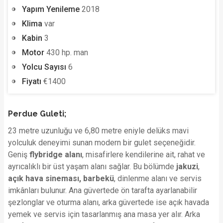
Yapım Yenileme
2018
Klima
var
Kabin
3
Motor
430 hp. man
Yolcu Sayısı
6
Fiyatı
€1400
Perdue Guleti;
23 metre uzunluğu ve 6,80 metre eniyle delüks mavi
yolculuk deneyimi sunan modern bir gulet seçeneğidir.
Geniş
flybridge alanı
, misafirlere kendilerine ait, rahat ve
ayrıcalıklı bir üst yaşam alanı sağlar. Bu bölümde
jakuzi
,
açık hava sineması, barbekü
, dinlenme alanı ve servis
imkânları bulunur. Ana güvertede ön tarafta ayarlanabilir
şezlonglar ve oturma alanı, arka güvertede ise açık havada
yemek ve servis için tasarlanmış ana masa yer alır. Arka