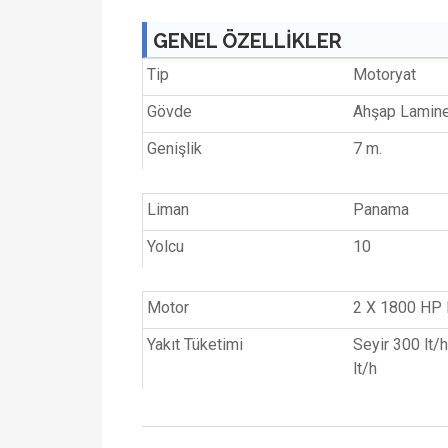
GENEL ÖZELLİKLER
Tip
Motoryat
Gövde
Ahşap Lamin
Genişlik
7 m.
Liman
Panama
Yolcu
10
Motor
2 X 1800 HP
Yakıt Tüketimi
Seyir 300 lt/
lt/h