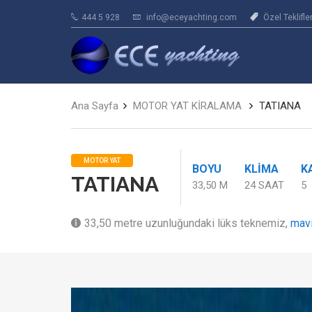
444 5 928
info@eceyachting.com
Özel Teklifle
Ana Sayfa
MOTOR YAT KİRALAMA
TATIANA
MOTOR YAT
BOYU
KLIMA
K
TATIANA
33,50 M
24 SAAT
5
33,50 metre uzunluğundaki lüks teknemiz,
mavi