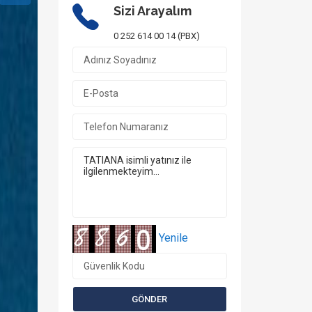
Sizi Arayalım
0 252 614 00 14 (PBX)
Yenile