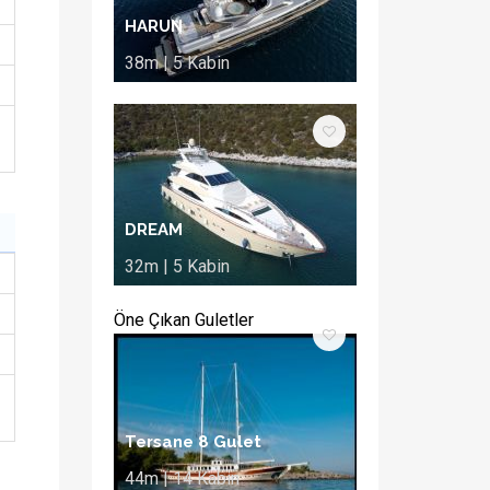
HARUN
38m | 5 Kabin
DREAM
32m | 5 Kabin
Öne Çıkan Guletler
Tersane 8 Gulet
44m | 14 Kabin