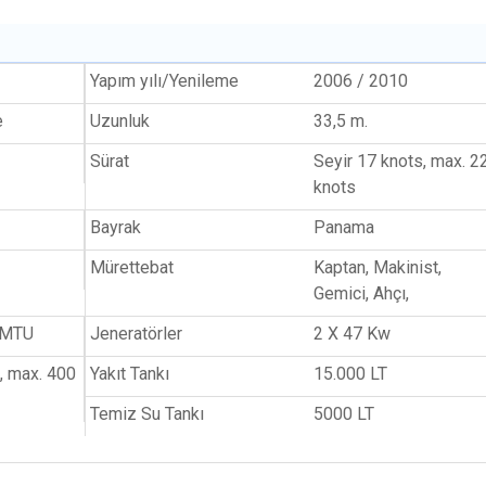
Yapım yılı/Yenileme
2006 / 2010
e
Uzunluk
33,5 m.
Sürat
Seyir 17 knots, max. 2
knots
Bayrak
Panama
Mürettebat
Kaptan, Makinist,
Gemici, Ahçı,
 MTU
Jeneratörler
2 X 47 Kw
h, max. 400
Yakıt Tankı
15.000 LT
Temiz Su Tankı
5000 LT