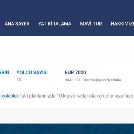
r
ANA SAYFA
YAT KIRALAMA
MAVI TUR
HAKKIMIZ
EUR 7000
ABIN
YOLCU SAYISI
10
384.115TL 'den başlayan fiyatlarla
 yolculuk
tatil planlarınızda 10 kişiye kadar olan gruplarınıza hi