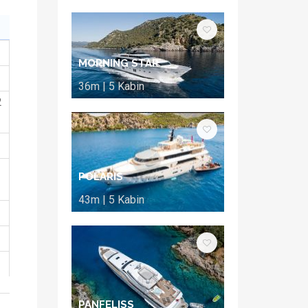
MORNING STAR
36m | 5 Kabin
2
POLARIS
43m | 5 Kabin
PANFELISS