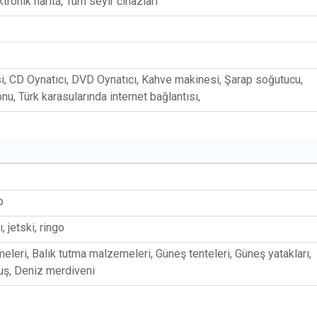
ktronik harita, Tüm seyir cihazları
, CD Oynatıcı, DVD Oynatıcı, Kahve makinesi, Şarap soğutucu,
nu, Türk karasularında internet bağlantısı,
p
, jetski, ringo
eleri, Balık tutma malzemeleri, Güneş tenteleri, Güneş yatakları,
uş, Deniz merdiveni