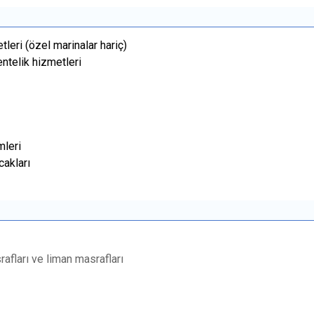
tleri (özel marinalar hariç)
entelik hizmetleri
mleri
akları
rafları ve liman masrafları