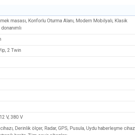
emek masası, Konforlu Oturma Alanı, Modern Mobilyalı, Klasik
 donanımlı
m
Vip, 2 Twin
 12 V, 380 V
ihazı, Derinlik ölçer, Radar, GPS, Pusula, Uydu haberleşme cihazı