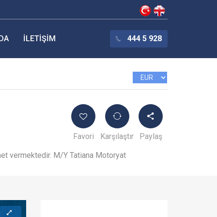
DA
İLETIŞIM
444 5 928
Favori
Karşılaştır
Paylaş
zmet vermektedir. M/Y Tatiana Motoryat