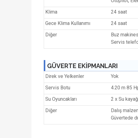
Otopilot, Ele
Klima
24 saat
Gece Klima Kullanımı
24 saat
Diğer
Buz makinesi
Servis telefo
GÜVERTE EKİPMANLARI
Direk ve Yelkenler
Yok
Servis Botu
4.20 m 85 H
Su Oyuncakları
2 x Su kayağı
Diğer
Dalış malzem
Güvertede d