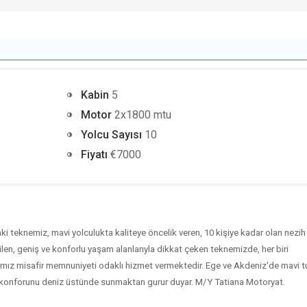
Kabin
5
Motor
2x1800 mtu
Yolcu Sayısı
10
Fiyatı
€7000
i teknemiz, mavi yolculukta kaliteye öncelik veren, 10 kişiye kadar olan nezih
dilen, geniş ve konforlu yaşam alanlarıyla dikkat çeken teknemizde, her biri
tımız misafir memnuniyeti odaklı hizmet vermektedir. Ege ve Akdeniz'de mavi t
el konforunu deniz üstünde sunmaktan gurur duyar. M/Y
Tatiana Motoryat.