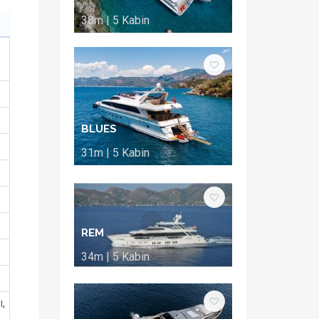
38m | 5 Kabin
BLUES
31m | 5 Kabin
REM
34m | 5 Kabin
,