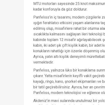
MTU motorları sayesinde 25 knot maksimum h
kadar konforuyla da göz doldurur.
Panfelıss’in iç tasarımı, modern çizgilerle z
ışığın ferahlatıcı etkisini yaşam alanlarına t
edilmiş olup, misafirlere rahat bir oturma a
sıcaklıkta kalmasını sağlayan ileri teknoloji 
kabinde toplam 12 misafir ağırlayabilecek şe
kabin, iki adet şık çift kişilik kabin, bir adet
konukların rahatlığı için özenle döşenmiş ol
Ayrıca, yatın altı kişilik deneyimli müretteba
vermektedir.
Panfelıss, yalnızca lüks bir konaklama sun
çıkarır. Yatta misafirlerin keyifli vakit geçir
kayağı, ringo, kano, şnorkel ekipmanları ve
bir tatil geçirebilirsiniz. Ayrıca, her an çev
Panfelıss, modern teknolojisi ve eğlence ol
Akdeniz’in mavi sularında unutulmaz bir yol