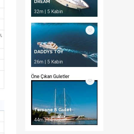
DREAM
32m | 5 Kabin
,
DADDYS TOY
26m | 5 Kabin
Öne Çıkan Guletler
Tersane 8 Gulet
44m | 14 Kabin