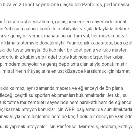
ıza ve 20 knot seyir hızına ulaşabilen Panfelıss, performansı
arif bir atmosfer yaratırken, geniş pencereleri sayesinde doğal
aşır. Yatın ana salonu, konforlu mobilyalar ve şık detaylarla dekore
lanı ve geniş bir yemek masası sunar. Tüm yat, her mevsim ideal
bir klima sistemiyle donatılmıştır. Yatın konuk kapasitesi, beş öze
kilde tasarlanmıştır. Bu kabinler, bir adet geniş ve lüks master
 konforlu ikiz kabin ve bir adet triple kabinden oluşur. Her kabin,
up, modern banyolar ve geniş depolama alanlarıyla donatılmıştır.
tı, misafirlerin ihtiyaçlarını en üst düzeyde karşılamak için hizmet
makla kalmaz, aynı zamanda macera ve eğlenceyi de ön plana
ebileceği çeşitli su sporları ekipmanları bulunmaktadır. Jet ski, su
 balık tutma malzemeleri sayesinde hem hareketli hem de eğlencel
rimiçi kalmak isteyen konuklar için Wi-Fi bağlantısı da sunulmaktadır
anaklarıyla hem dinlenme hem de keşif dolu bir deneyim vaat ede
culuk yapmak isteyenler için Panfelıss, Marmaris, Bodrum, Fethiy