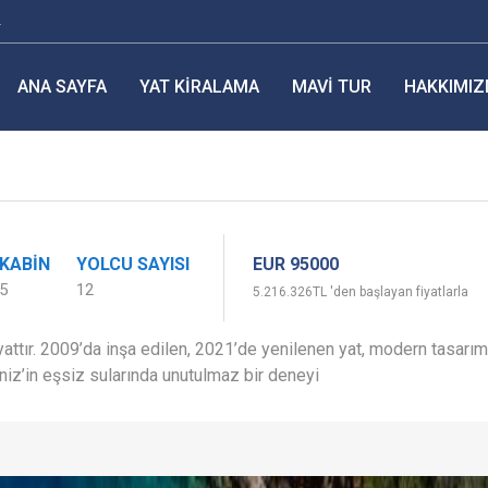
r
ANA SAYFA
YAT KIRALAMA
MAVI TUR
HAKKIMIZ
EUR 95000
KABIN
YOLCU SAYISI
5
12
5.216.326TL 'den başlayan fiyatlarla
yattır. 2009’da inşa edilen, 2021’de yenilenen yat, modern tasarımı
eniz’in eşsiz sularında unutulmaz bir deneyi