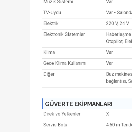
Müzik Sistemi
Var
TV-Uydu
Var - Salond
Elektrik
220 V, 24 V.
Elektronik Sistemler
Haberleşme c
Otopilot, Ele
Klima
Var
Gece Klima Kullanımı
Var
Diğer
Buz makinesi
bağlantısı, 
GÜVERTE EKİPMANLARI
Direk ve Yelkenler
X
Servis Botu
4,60 m Tend