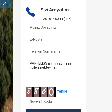
Sizi Arayalım
0 252 614 00 14 (PBX)
Yenile