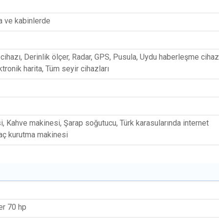
a ve kabinlerde
ihazı, Derinlik ölçer, Radar, GPS, Pusula, Uydu haberleşme cihazı
ktronik harita, Tüm seyir cihazları
, Kahve makinesi, Şarap soğutucu, Türk karasularında internet
Saç kurutma makinesi
er 70 hp