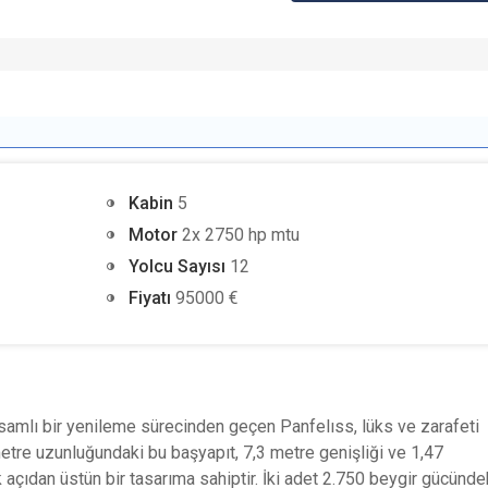
Kabin
5
Motor
2x 2750 hp mtu
Yolcu Sayısı
12
Fiyatı
95000 €
psamlı bir yenileme sürecinden geçen Panfelıss, lüks ve zarafeti
metre uzunluğundaki bu başyapıt, 7,3 metre genişliği ve 1,47
 açıdan üstün bir tasarıma sahiptir. İki adet 2.750 beygir gücünde