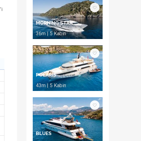
’i
MORNING STAR
36m | 5 Kabin
POLARIS
43m | 5 Kabin
BLUES