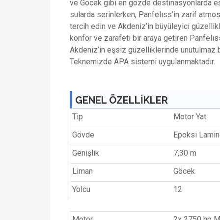
ve Göcek gibi en gözde destinasyonlarda eş
sularda serinlerken, Panfelıss’in zarif atmos
tercih edin ve Akdeniz’in büyüleyici güzellik
konfor ve zarafeti bir araya getiren Panfelıss
Akdeniz’in eşsiz güzelliklerinde unutulmaz bi
Teknemizde APA sistemi uygulanmaktadır.
GENEL ÖZELLİKLER
Tip
Motor Yat
Gövde
Epoksi Lami
Genişlik
7,30 m
Liman
Göcek
Yolcu
12
Motor
2x 2750 hp 