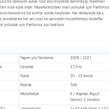
siz bir deneyim sunar. Göz alıcı koylarda demirleyip, masmavi
feri size eşlik eder. Hayallerinizdeki mavi yolculuk için Panfelıss
lerini benzersiz bir konfor içinde keşfedin. Her detayında lüks,
, konuklarına her anı özel ve ayrıcalıklı hissettirmeyi hedefler.
r yolculuk için Panfelıss sizi bekliyor.
Yapım yılı/Yenileme
2009 / 2021
ne
Uzunluk
37,5 m
Sürat
20 - 25 knots
Bayrak
Türk
Mürettebat
6 / Kaptan, Aşçı,2
Gemici, 2 Hostes
MTU
Jeneratörler
2x 62 kVA Onan + 17,5