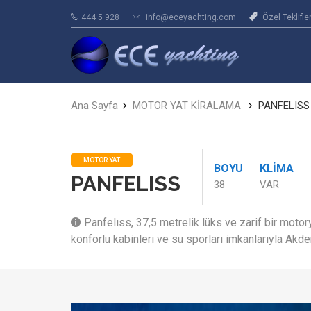
444 5 928
info@eceyachting.com
Özel Teklifle
Ana Sayfa
MOTOR YAT KİRALAMA
PANFELISS
MOTOR YAT
BOYU
KLIMA
PANFELISS
38
VAR
Panfelıss, 37,5 metrelik lüks ve zarif bir motor
konforlu kabinleri ve su sporları imkanlarıyla Akd