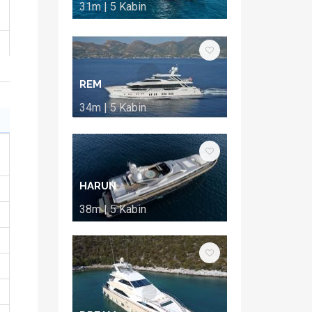
31m | 5 Kabin
REM
34m | 5 Kabin
HARUN
38m | 5 Kabin