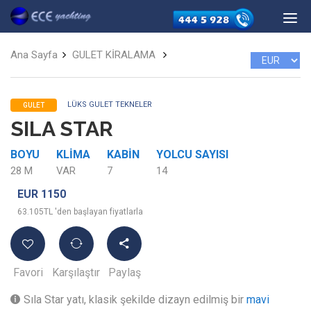
Ana Sayfa
GULET KİRALAMA
LÜKS GULET TEKNELER
GULET
SILA STAR
BOYU
KLIMA
KABIN
YOLCU SAYISI
28 M
VAR
7
14
EUR 1150
63.105TL 'den başlayan fiyatlarla
Favori
Karşılaştır
Paylaş
Sıla Star yatı, klasik şekilde dizayn edilmiş bir
mavi