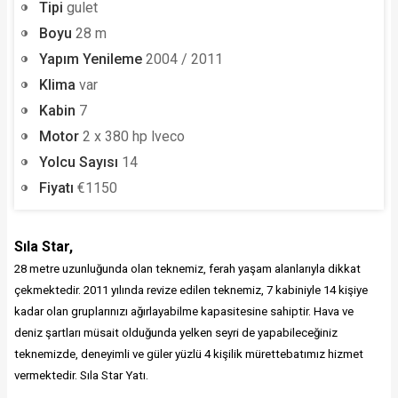
Tipi
gulet
Boyu
28 m
Yapım Yenileme
2004 / 2011
Klima
var
Kabin
7
Motor
2 x 380 hp lveco
Yolcu Sayısı
14
Fiyatı
€1150
Sıla Star,
28 metre uzunluğunda olan teknemiz, ferah yaşam alanlarıyla dikkat
çekmektedir. 2011 yılında revize edilen teknemiz, 7 kabiniyle 14 kişiye
kadar olan gruplarınızı ağırlayabilme kapasitesine sahiptir. Hava ve
deniz şartları müsait olduğunda yelken seyri de yapabileceğiniz
teknemizde, deneyimli ve güler yüzlü 4 kişilik mürettebatımız hizmet
vermektedir. Sıla Star Yatı.