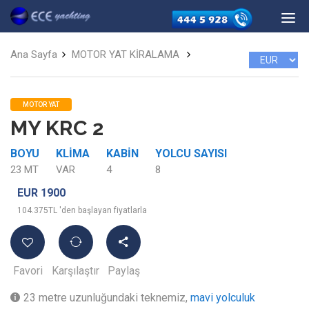
Ana Sayfa
MOTOR YAT KİRALAMA
MOTOR YAT
MY KRC 2
BOYU
KLIMA
KABIN
YOLCU SAYISI
23 MT
VAR
4
8
EUR 1900
104.375TL 'den başlayan fiyatlarla
Favori
Karşılaştır
Paylaş
23 metre uzunluğundaki teknemiz,
mavi yolculuk