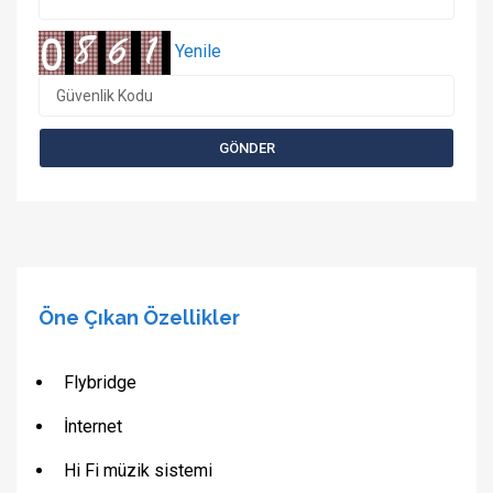
Yenile
1/17 Fotoğraf
Öne Çıkan Özellikler
Flybridge
İnternet
Hi Fi müzik sistemi