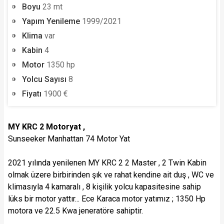
Boyu
23 mt
Yapım Yenileme
1999/2021
Klima
var
Kabin
4
Motor
1350 hp
Yolcu Sayısı
8
Fiyatı
1900 €
MY KRC 2 Motoryat ,
Sunseeker Manhattan 74 Motor Yat
2021 yılında yenilenen MY KRC 2 2 Master , 2 Twin Kabin
olmak üzere birbirinden şık ve rahat kendine ait duş , WC ve
klimasıyla 4 kamaralı , 8 kişilik yolcu kapasitesine sahip
lüks bir motor yattır... Ece Karaca motor yatımız ; 1350 Hp
motora ve 22.5 Kwa jeneratöre sahiptir.