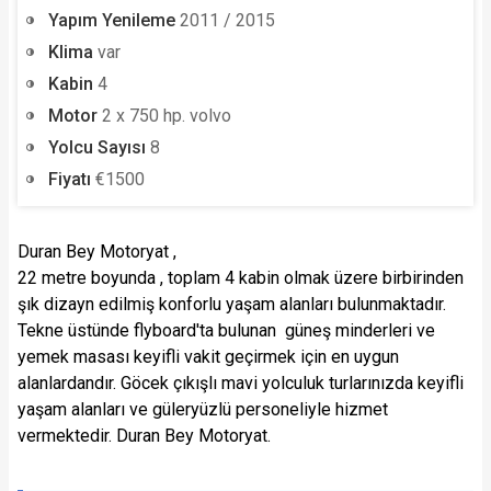
Yapım Yenileme
2011 / 2015
Klima
var
Kabin
4
Motor
2 x 750 hp. volvo
Yolcu Sayısı
8
Fiyatı
€1500
Duran Bey Motoryat ,
22 metre boyunda , toplam 4 kabin olmak üzere birbirinden
şık dizayn edilmiş konforlu yaşam alanları bulunmaktadır.
Tekne üstünde flyboard'ta bulunan güneş minderleri ve
yemek masası keyifli vakit geçirmek için en uygun
alanlardandır. Göcek çıkışlı mavi yolculuk turlarınızda keyifli
yaşam alanları ve güleryüzlü personeliyle hizmet
vermektedir. Duran Bey Motoryat.