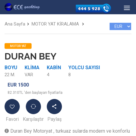
Ana Sayfa
MOTOR YAT KİRALAMA
MOTOR YAT
DURAN BEY
BOYU
KLIMA
KABIN
YOLCU SAYISI
22 M.
VAR
4
8
EUR 1500
82.310TL 'den başlayan fiyatlarla
Favori
Karşılaştır
Paylaş
Duran Bey Motoryat , turkuaz sularda modern ve konforlu