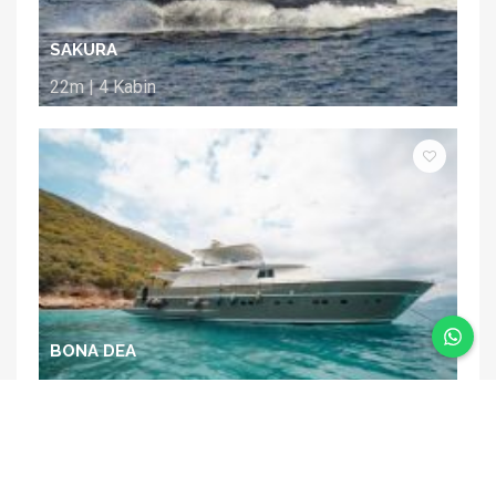
SAKURA
22m | 4 Kabin
BONA DEA
26m | 4 Kabin
Öne Çıkan Guletler