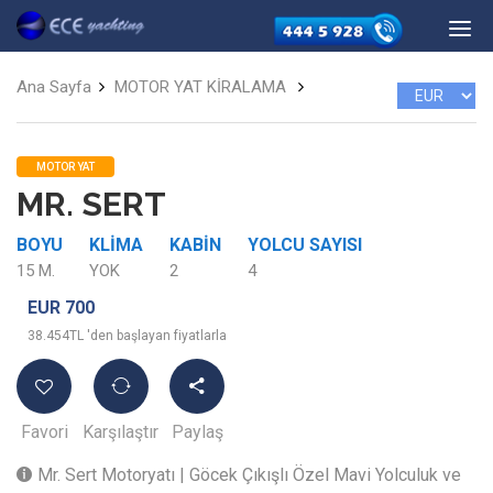
Ana Sayfa
MOTOR YAT KİRALAMA
MOTOR YAT
MR. SERT
BOYU
KLIMA
KABIN
YOLCU SAYISI
15 M.
YOK
2
4
EUR 700
38.454TL 'den başlayan fiyatlarla
Favori
Karşılaştır
Paylaş
Mr. Sert Motoryatı | Göcek Çıkışlı Özel Mavi Yolculuk ve