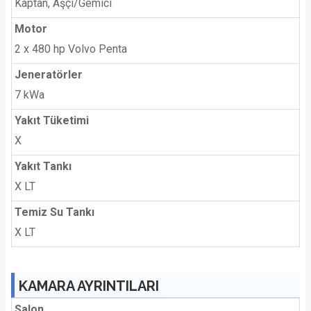
Kaptan, Aşçı/Gemici
Motor
2 x 480 hp Volvo Penta
Jeneratörler
7 kWa
Yakıt Tüketimi
X
Yakıt Tankı
X LT
Temiz Su Tankı
X LT
KAMARA AYRINTILARI
Salon