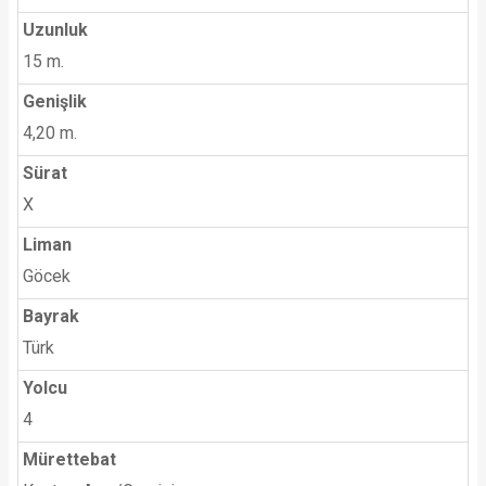
Uzunluk
15 m.
Genişlik
4,20 m.
Sürat
X
Liman
Göcek
Bayrak
Türk
Yolcu
4
Mürettebat