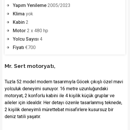
Yapım Yenileme
2005/2023
Klima
yok
Kabin
2
Motor
2 x 480 hp
Yolcu Sayısı
4
Fiyatı
€700
Mr. Sert motoryatı,
Tuzla 52 model modern tasarımıyla Göcek çıkışlı özel mavi
yolculuk deneyimi sunuyor. 16 metre uzunluğundaki
motoryat, 2 konforlu kabini ile 4 kişilik küçük gruplar ve
aileler için idealdir. Her detayı özenle tasarlanmış teknede,
2 kişilik deneyimli mürettebat misafirlere kusursuz bir
deniz tatili yaşatır.