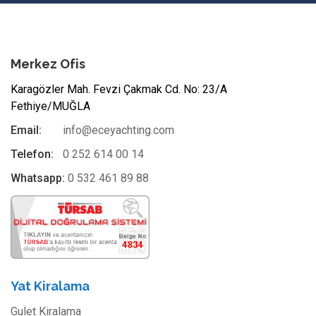
Merkez Ofis
Karagözler Mah. Fevzi Çakmak Cd. No: 23/A
Fethiye/MUĞLA
Email:
info@eceyachting.com
Telefon:
0 252 614 00 14
Whatsapp:
0 532 461 89 88
Yat Kiralama
Gulet Kiralama