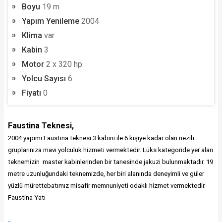
Boyu
19 m
Yapım Yenileme
2004
Klima
var
Kabin
3
Motor
2 x 320 hp.
Yolcu Sayısı
6
Fiyatı
0
Faustina Teknesi,
2004 yapımı Faustina teknesi 3 kabini ile 6 kişiye kadar olan nezih
gruplarınıza mavi yolculuk hizmeti vermektedir. Lüks kategoride yer alan
teknemizin master kabinlerinden bir tanesinde jakuzi bulunmaktadır. 19
metre uzunluğundaki teknemizde, her biri alanında deneyimli ve güler
yüzlü mürettebatımız misafir memnuniyeti odaklı hizmet vermektedir.
Faustina Yatı