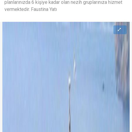
planlarınızda 6 kişiye kadar olan nezih gruplarınıza hizmet
vermektedir. Faustina Yatı