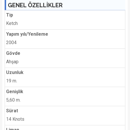
GENEL ÖZELLİKLER
Tip
Ketch
Yapım yılı/Yenileme
2004
Gövde
Ahşap
Uzunluk
19 m.
Genişlik
5,60 m.
Sürat
14 Knots
Liman