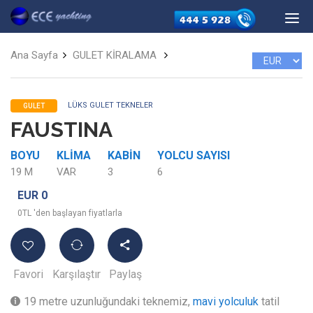
Ana Sayfa
GULET KİRALAMA
LÜKS GULET TEKNELER
GULET
FAUSTINA
BOYU
KLIMA
KABIN
YOLCU SAYISI
19 M
VAR
3
6
EUR 0
0TL 'den başlayan fiyatlarla
Favori
Karşılaştır
Paylaş
19 metre uzunluğundaki teknemiz,
mavi yolculuk
tatil