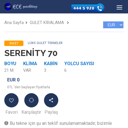
Ana Sayfa
GULET KİRALAMA
LÜKS GULET TEKNELER
GULET
SERENİTY 70
BOYU
KLIMA
KABIN
YOLCU SAYISI
21 M.
VAR
3
6
EUR 0
0TL 'den başlayan fiyatlarla
Favori
Karşılaştır
Paylaş
Bu tekne için şu an teklif sunulamamaktadır; bizimle