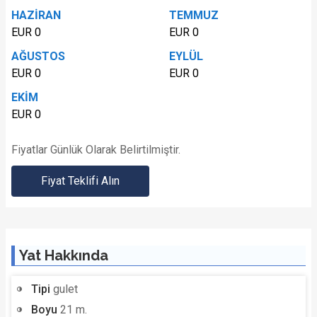
HAZİRAN
TEMMUZ
EUR 0
EUR 0
AĞUSTOS
EYLÜL
EUR 0
EUR 0
EKİM
EUR 0
Fiyatlar Günlük Olarak Belirtilmiştir.
Fiyat Teklifi Alın
Yat Hakkında
Tipi
gulet
Boyu
21 m.