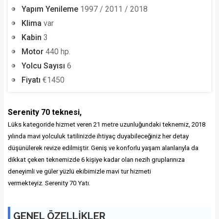
Yapım Yenileme
1997 / 2011 / 2018
Klima
var
Kabin
3
Motor
440 hp.
Yolcu Sayısı
6
Fiyatı
€1450
Serenity 70 teknesi,
Lüks kategoride hizmet veren 21 metre uzunluğundaki teknemiz, 2018
yılında mavi yolculuk tatilinizde ihtiyaç duyabileceğiniz her detay
düşünülerek revize edilmiştir. Geniş ve konforlu yaşam alanlarıyla da
dikkat çeken teknemizde 6 kişiye kadar olan nezih gruplarınıza
deneyimli ve güler yüzlü ekibimizle mavi tur hizmeti
vermekteyiz.
Serenity 70 Yatı.
GENEL ÖZELLİKLER