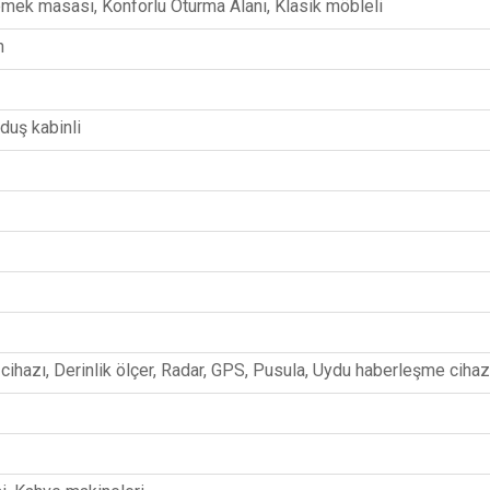
emek masası, Konforlu Oturma Alanı, Klasik möbleli
n
duş kabinli
ihazı, Derinlik ölçer, Radar, GPS, Pusula, Uydu haberleşme cihaz