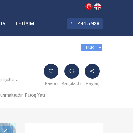
DA
İLETIŞIM
444 5 928
 fiyatlarla
Favori
Karşılaştır
Paylaş
unmaktadır. Fatoş Yatı.