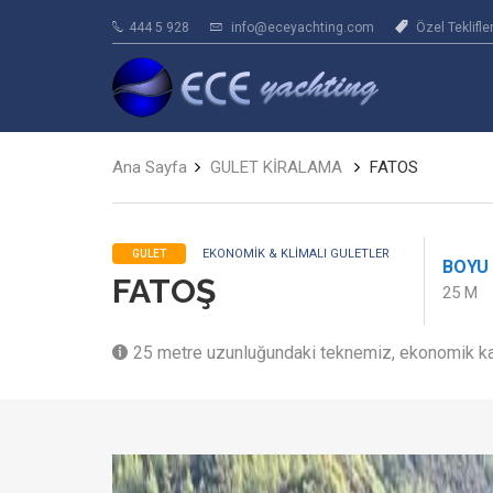
444 5 928
info@eceyachting.com
Özel Teklifle
Ana Sayfa
GULET KİRALAMA
FATOS
EKONOMIK & KLIMALI GULETLER
GULET
BOYU
FATOŞ
25 M
25 metre uzunluğundaki teknemiz, ekonomik kat