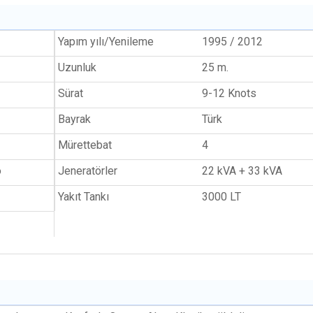
Yapım yılı/Yenileme
1995 / 2012
Uzunluk
25 m.
Sürat
9-12 Knots
Bayrak
Türk
Mürettebat
4
o
Jeneratörler
22 kVA + 33 kVA
Yakıt Tankı
3000 LT