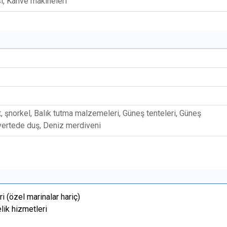
, Kahve makineleri
, şnorkel, Balık tutma malzemeleri, Güneş tenteleri, Güneş
üvertede duş, Deniz merdiveni
i (özel marinalar hariç)
elik hizmetleri