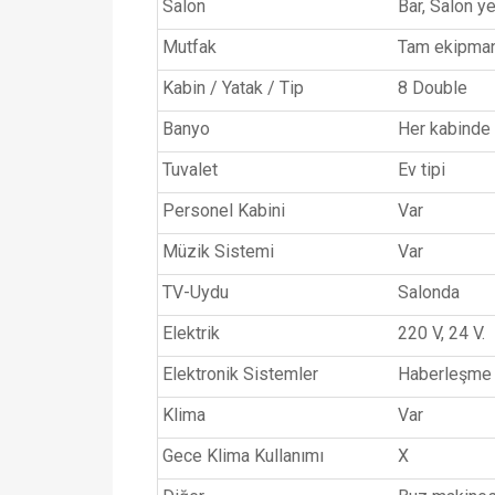
Salon
Bar, Salon y
Mutfak
Tam ekipma
Kabin / Yatak / Tip
8 Double
Banyo
Her kabinde 
Tuvalet
Ev tipi
Personel Kabini
Var
Müzik Sistemi
Var
TV-Uydu
Salonda
Elektrik
220 V, 24 V.
Elektronik Sistemler
Haberleşme c
Klima
Var
Gece Klima Kullanımı
X