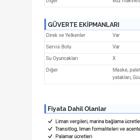
Diğer
Buz makinesi
GÜVERTE EKİPMANLARI
Direk ve Yelkenler
Var
Servis Botu
Var
Su Oyuncakları
X
Diğer
Maske, palet
yatakları, G
Fiyata Dahil Olanlar
Liman vergileri, marina bağlama ücretler
Transitlog, liman formaliteleri ve acent
Palamar ücretleri