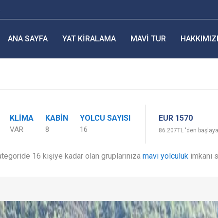
r
ANA SAYFA
YAT KIRALAMA
MAVI TUR
HAKKIMIZ
EUR 1570
KLIMA
KABIN
YOLCU SAYISI
VAR
8
16
86.207TL 'den başlayan
egoride 16 kişiye kadar olan gruplarınıza
mavi yolculuk
imkanı s