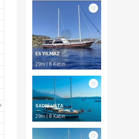
ES YILMAZ
29m | 8 Kabin
ı
SADRİ USTA
29m | 8 Kabin