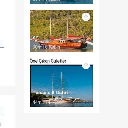
KY
30m | 8 Kabin
Öne Çıkan Guletler
Tersane 8 Gulet
44m | 14 Kabin