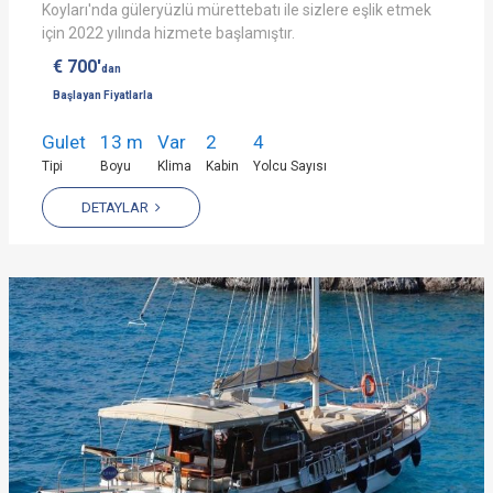
Koyları'nda güleryüzlü mürettebatı ile sizlere eşlik etmek
için 2022 yılında hizmete başlamıştır.
€ 700'
dan
Başlayan Fiyatlarla
Gulet
13 m
Var
2
4
Tipi
Boyu
Klima
Kabin
Yolcu Sayısı
DETAYLAR