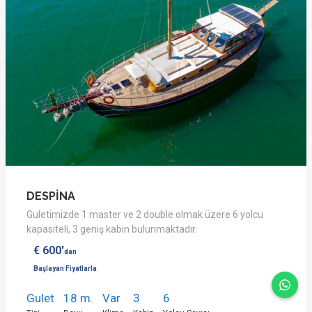
DESPİNA
Guletimizde 1 master ve 2 double olmak üzere 6 yolcu
kapasiteli, 3 geniş kabin bulunmaktadır.
€ 600'
dan
Başlayan Fiyatlarla
Gulet
18 m.
Var
3
6