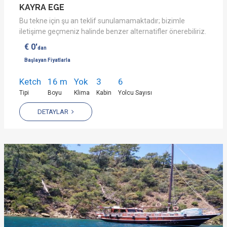
KAYRA EGE
Bu tekne için şu an teklif sunulamamaktadır; bizimle
iletişime geçmeniz halinde benzer alternatifler önerebiliriz.
€ 0'
dan
Başlayan Fiyatlarla
Ketch
16 m
Yok
3
6
Tipi
Boyu
Klima
Kabin
Yolcu Sayısı
DETAYLAR