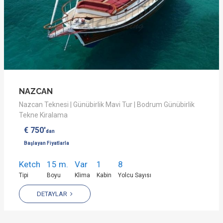
NAZCAN
Nazcan Teknesi | Günübirlik Mavi Tur | Bodrum Günübirlik
Tekne Kiralama
€ 750'
dan
Başlayan Fiyatlarla
Ketch
15 m.
Var
1
8
Tipi
Boyu
Klima
Kabin
Yolcu Sayısı
DETAYLAR