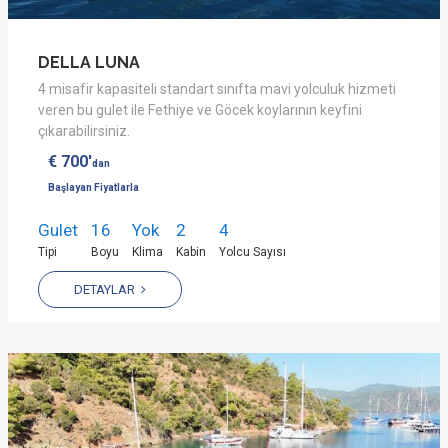
DELLA LUNA
4 misafir kapasiteli standart sınıfta mavi yolculuk hizmeti
veren bu gulet ile Fethiye ve Göcek koylarının keyfini
çıkarabilirsiniz.
€ 700'
dan
Başlayan Fiyatlarla
Gulet
16
Yok
2
4
Tipi
Boyu
Klima
Kabin
Yolcu Sayısı
DETAYLAR