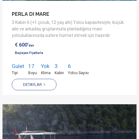
PERLA DI MARE
3 Kabin 6 (+1 çocuk, 12 yaş altı) Yolcu kapasitesiyle, küçük
aile ve arkadaş gruplarınızla planladığınız mavi
yolculuklarınızda sizlere hizmet etmek için hazırdır.
€ 600'
dan
Başlayan Fiyatlarla
Gulet
17
Yok
3
6
Tipi
Boyu
Klima
Kabin
Yolcu Sayısı
DETAYLAR