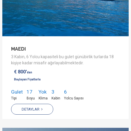
MAEDI
3 Kabin, 6 Yolcu kapasiteli bu gulet günübirlik turlarda 18
kişiye kadar misafir ağırlayabilmektedir.
€ 800'
dan
Başlayan Fiyatlarla
Gulet
17
Yok
3
6
Tipi
Boyu
Klima
Kabin
Yolcu Sayısı
DETAYLAR