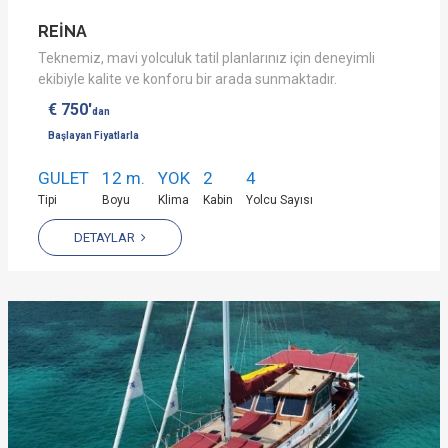
REİNA
Teknemiz, mavi yolculuk tatil planlarınız için deneyimli
ekibiyle kalite ve konforu bir arada sunmaktadır.
€ 750'
dan
Başlayan Fiyatlarla
GULET
12 m.
YOK
2
4
Tipi
Boyu
Klima
Kabin
Yolcu Sayısı
DETAYLAR