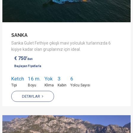
SANKA
Sanka Gulet Fethiye çıkışlı mavi yolculuk turlarınızda 6
kişiye kadar olan gruplarınız için ideal.
€ 750'
dan
Başlayan Fiyatlarla
Ketch
16 m.
Yok
3
6
Tipi
Boyu
Klima
Kabin
Yolcu Sayısı
DETAYLAR