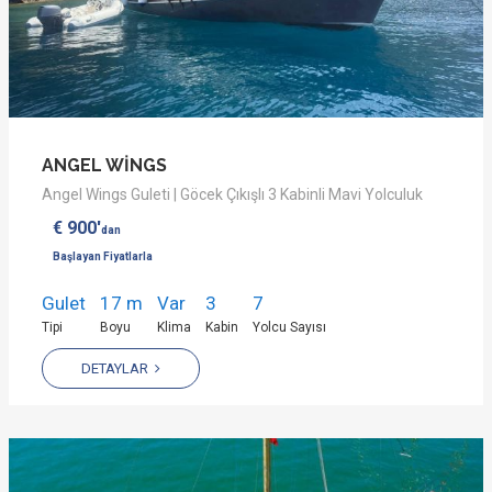
ANGEL WİNGS
Angel Wings Guleti | Göcek Çıkışlı 3 Kabinli Mavi Yolculuk
€ 900'
dan
Başlayan Fiyatlarla
Gulet
17 m
Var
3
7
Tipi
Boyu
Klima
Kabin
Yolcu Sayısı
DETAYLAR