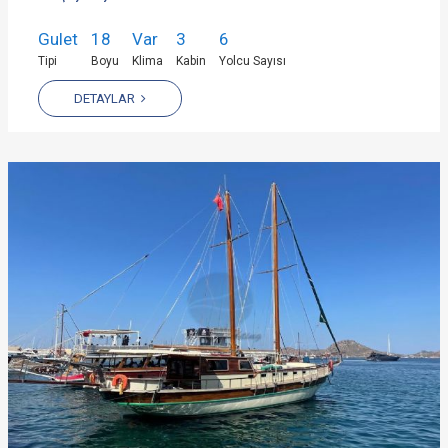
Gulet
18
Var
3
6
Tipi
Boyu
Klima
Kabin
Yolcu Sayısı
DETAYLAR