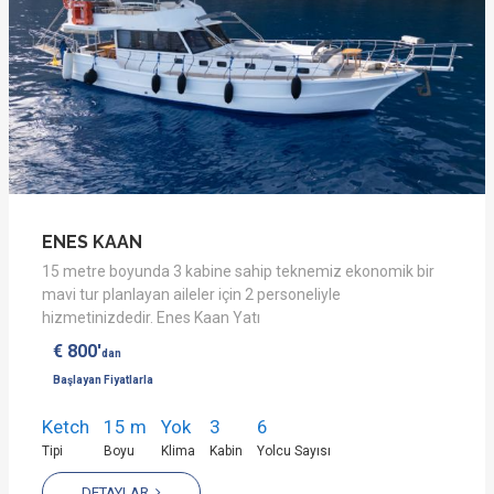
ENES KAAN
15 metre boyunda 3 kabine sahip teknemiz ekonomik bir
mavi tur planlayan aileler için 2 personeliyle
hizmetinizdedir. Enes Kaan Yatı
€ 800'
dan
Başlayan Fiyatlarla
Ketch
15 m
Yok
3
6
Tipi
Boyu
Klima
Kabin
Yolcu Sayısı
DETAYLAR