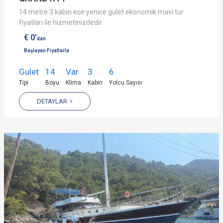
14 metre 3 kabin ece yenice gulet ekonomik mavi tur
fiyatları ile hizmetinizdedir.
€ 0'
dan
Başlayan Fiyatlarla
Gulet
14
Var
3
6
Tipi
Boyu
Klima
Kabin
Yolcu Sayısı
DETAYLAR