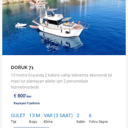
DORUK 71
13 metre boyunda 2 kabine sahip teknemiz ekonomik bir
mavi tur planlayan aileler için 2 personeliyle
hizmetinizdedir.
€ 800'
dan
Başlayan Fiyatlarla
GULET
13 M
VAR (3 SAAT)
2
6
Tipi
Boyu
Klima
Kabin
Yolcu Sayısı