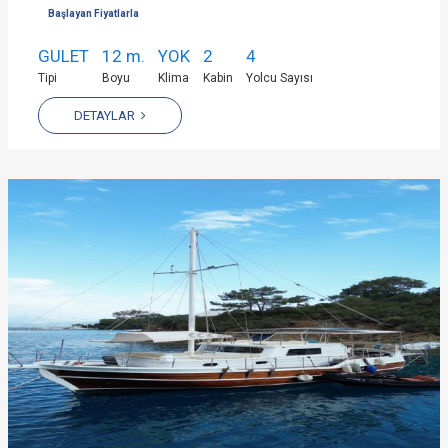
Başlayan Fiyatlarla
GULET
12 m.
YOK
2
4
Tipi
Boyu
Klima
Kabin
Yolcu Sayısı
DETAYLAR