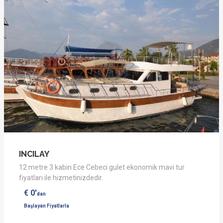
INCILAY
12 metre 3 kabin Ece Cebeci gulet ekonomik mavi tur
fiyatları ile hizmetinizdedir.
€ 0'
dan
Başlayan Fiyatlarla