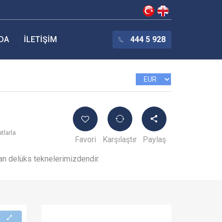
DA
İLETIŞIM
444 5 928
tlarla
Favori
Karşılaştır
Paylaş
lan delüks teknelerimizdendir.