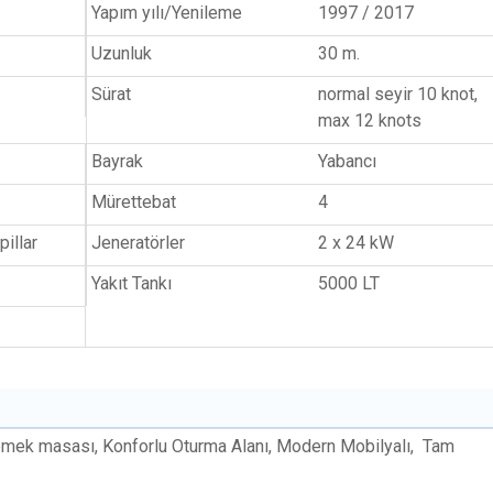
Yapım yılı/Yenileme
1997 / 2017
Uzunluk
30 m.
Sürat
normal seyir 10 knot,
max 12 knots
Bayrak
Yabancı
Mürettebat
4
pillar
Jeneratörler
2 x 24 kW
Yakıt Tankı
5000 LT
emek masası, Konforlu Oturma Alanı, Modern Mobilyalı, Tam