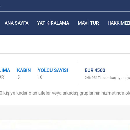
r
ANA SAYFA
YAT KIRALAMA
MAVI TUR
HAKKIMIZ
EUR 4500
LIMA
KABIN
YOLCU SAYISI
AR
5
10
246.931TL 'den başlayan fiya
0 kişiye kadar olan aileler veya arkadaş gruplarının hizmetinde o