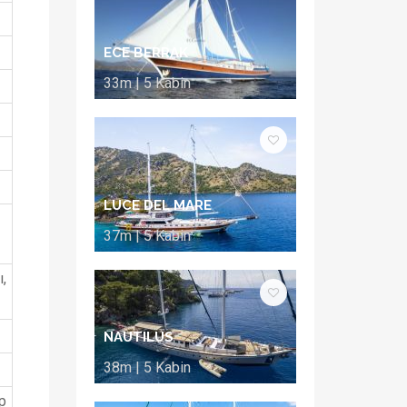
ECE BERRAK
33m | 5 Kabin
LUCE DEL MARE
37m | 5 Kabin
,
NAUTILUS
38m | 5 Kabin
p