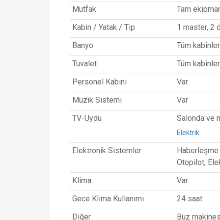
Mutfak
Tam ekipma
Kabin / Yatak / Tip
1 master, 2 
Banyo
Tüm kabinle
Tuvalet
Tüm kabinler
Personel Kabini
Var
Müzik Sistemi
Var
TV-Uydu
Salonda ve 
Elektrik
22
Elektronik Sistemler
Haberleşme c
Otopilot, Ele
Klima
Var
Gece Klima Kullanımı
24 saat
Diğer
Buz makinesi