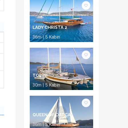
LADY CHRISTA 2
36m | 5 Kabin
TORINI
30m | 5 Kabin
QUEEN OF DATÇA
36m | 5 Kabin