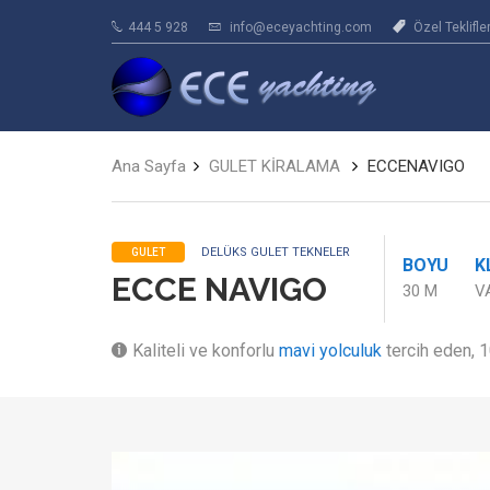
444 5 928
info@eceyachting.com
Özel Teklifle
Ana Sayfa
GULET KİRALAMA
ECCENAVIGO
DELÜKS GULET TEKNELER
GULET
BOYU
K
ECCE NAVIGO
30 M
V
Kaliteli ve konforlu
mavi yolculuk
tercih eden, 1