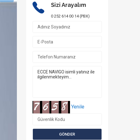
Sizi Arayalım
0 252 614 00 14 (PBX)
Yenile