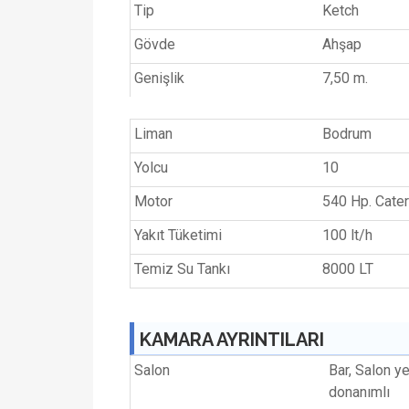
Tip
Ketch
Gövde
Ahşap
Genişlik
7,50 m.
Liman
Bodrum
Yolcu
10
Motor
540 Hp. Cater
Yakıt Tüketimi
100 lt/h
Temiz Su Tankı
8000 LT
KAMARA AYRINTILARI
Salon
Bar, Salon y
donanımlı