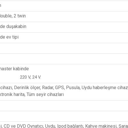
n
double, 2 twin
rde duşakabin
de ev tipi
master kabinde
0 V, 24 V.
ihazı, Derinlik ölçer, Radar, GPS, Pusula, Uydu haberleşme cihazı
ktronik harita, Tüm seyir cihazları
, CD ve DVD Oynatıcı, Uydu, Ipod bağlantı, Kahve makinesi, Şara