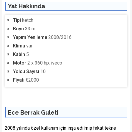
Yat Hakkında
Tipi
ketch
Boyu
33 m
Yapım Yenileme
2008/2016
Klima
var
Kabin
5
Motor
2 x 360 hp. iveco
Yolcu Sayısı
10
Fiyatı
€2000
Ece Berrak Guleti
2008 yılında özel kullanım için inşa edilmiş fakat tekne