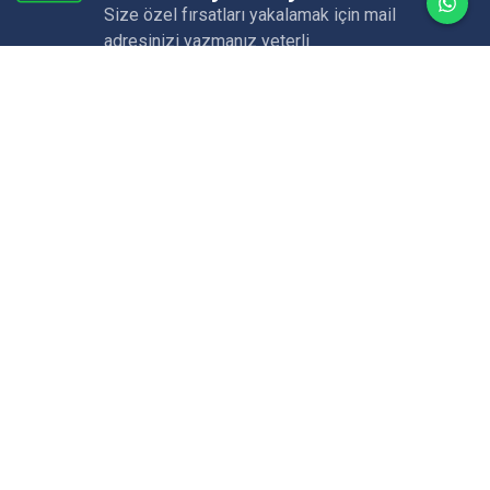
Size özel fırsatları yakalamak için mail
adresinizi yazmanız yeterli
ÜYE OL
Merkez Ofis
Karagözler Mah. Fevzi Çakmak Cd. No: 23/A
Fethiye/MUĞLA
Email:
info@eceyachting.com
Telefon:
0 252 614 00 14
Whatsapp:
0 532 461 89 88