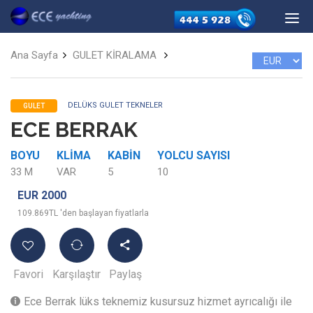
Ana Sayfa
GULET KİRALAMA
DELÜKS GULET TEKNELER
GULET
ECE BERRAK
BOYU
KLIMA
KABIN
YOLCU SAYISI
33 M
VAR
5
10
EUR 2000
109.869TL 'den başlayan fiyatlarla
Favori
Karşılaştır
Paylaş
Ece Berrak lüks teknemiz kusursuz hizmet ayrıcalığı ile