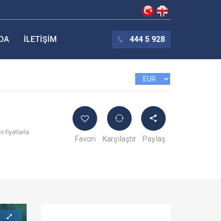
DA
İLETIŞIM
444 5 928
 fiyatlarla
Favori
Karşılaştır
Paylaş