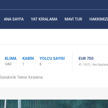
r
ANA SAYFA
YAT KIRALAMA
MAVI TUR
HAKKIMIZ
EUR 750
KLIMA
KABIN
YOLCU SAYISI
VAR
1
8
41.155TL 'den başlayan
Günübirlik Tekne Kiralama