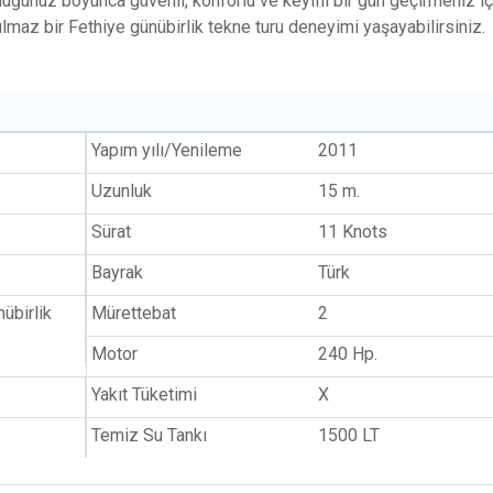
luğunuz boyunca güvenli, konforlu ve keyifli bir gün geçirmeniz iç
maz bir Fethiye günübirlik tekne turu deneyimi yaşayabilirsiniz.
Yapım yılı/Yenileme
2011
Uzunluk
15 m.
Sürat
11 Knots
Bayrak
Türk
übirlik
Mürettebat
2
Motor
240 Hp.
Yakıt Tüketimi
X
Temiz Su Tankı
1500 LT