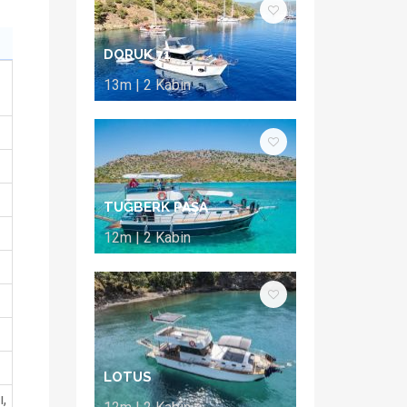
DORUK 71
13m | 2 Kabin
TUĞBERK PAŞA
12m | 2 Kabin
LOTUS
,