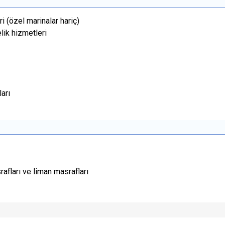
i (özel marinalar hariç)
elik hizmetleri
arı
rafları ve liman masrafları