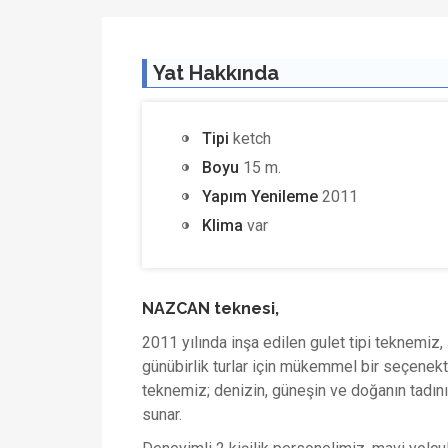
Yat Hakkında
Tipi
ketch
Boyu
15 m.
Yapım Yenileme
2011
Klima
var
NAZCAN teknesi,
2011 yılında inşa edilen
gulet tipi teknemiz
,
günübirlik turlar
için mükemmel bir seçenekt
teknemiz; denizin, güneşin ve doğanın tadın
sunar.