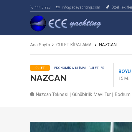
444 5 928
info@eceyachting.com
Özel Teklifle
Ana Sayfa
GULET KİRALAMA
NAZCAN
EKONOMIK & KLIMALI GULETLER
GULET
BOYU
NAZCAN
15 M.
Nazcan Teknesi | Günübirlik Mavi Tur | Bodrum 