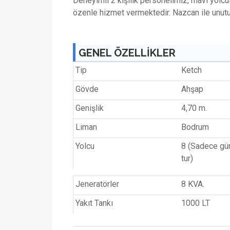
Deneyimli
2 kişilik personelimiz
, mavi yolcu
özenle hizmet vermektedir. Nazcan ile unutul
GENEL ÖZELLİKLER
Tip
Ketch
Gövde
Ahşap
Genişlik
4,70 m.
Liman
Bodrum
Yolcu
8 (Sadece gün
tur)
Jeneratörler
8 KVA.
Yakıt Tankı
1000 LT