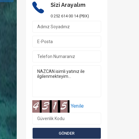
Sizi Arayalım
0 252 614 00 14 (PBX)
Yenile