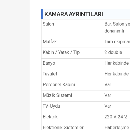
KAMARA AYRINTILARI
Salon
Bar, Salon y
donanımlı
Mutfak
Tam ekipma
Kabin / Yatak / Tip
2 double
Banyo
Her kabinde 
Tuvalet
Her kabinde 
Personel Kabini
Var
Müzik Sistemi
Var
TV-Uydu
Var
Elektrik
220 V, 24 V,
Elektronik Sistemler
Haberleşme c