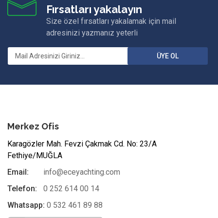
Fırsatları yakalayın
Size özel fırsatları yakalamak için mail
adresinizi yazmanız yeterli
ÜYE OL
Merkez Ofis
Karagözler Mah. Fevzi Çakmak Cd. No: 23/A
Fethiye/MUĞLA
Email:
info@eceyachting.com
Telefon:
0 252 614 00 14
Whatsapp:
0 532 461 89 88