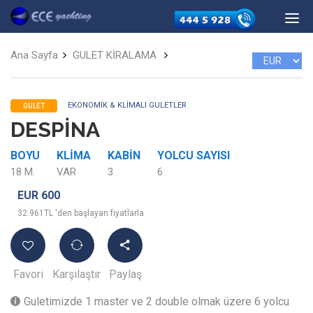
Ana Sayfa
GULET KİRALAMA
EKONOMIK & KLIMALI GULETLER
GULET
DESPİNA
BOYU
KLIMA
KABIN
YOLCU SAYISI
18 M.
VAR
3
6
EUR 600
32.961TL 'den başlayan fiyatlarla
Favori
Karşılaştır
Paylaş
Guletimizde 1 master ve 2 double olmak üzere 6 yolcu