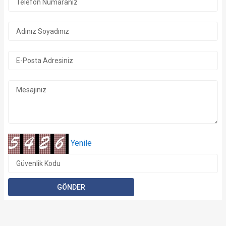
1/22 Fotoğraf
Yenile