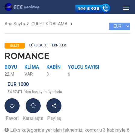
Ana Sayfa
GULET KİRALAMA
LÜKS GULET TEKNELER
GULET
ROMANCE
BOYU
KLIMA
KABIN
YOLCU SAYISI
22 M
VAR
3
6
EUR 1000
54.874TL 'den başlayan fiyatlarla
Favori
Karşılaştır
Paylaş
Lüks kategoride yer alan teknemiz, konforlu 3 kabiniyle 6