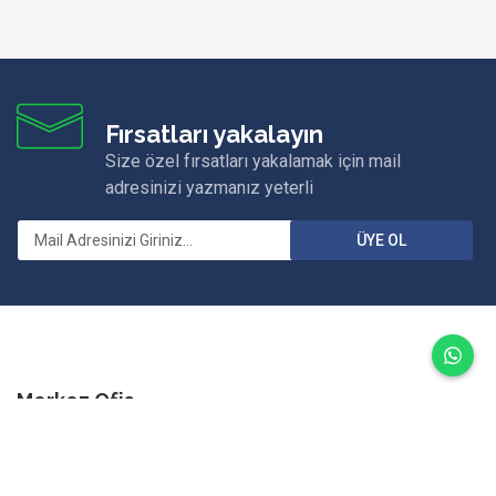
Fırsatları yakalayın
Size özel fırsatları yakalamak için mail
adresinizi yazmanız yeterli
ÜYE OL
Merkez Ofis
Karagözler Mah. Fevzi Çakmak Cd. No: 23/A
Fethiye/MUĞLA