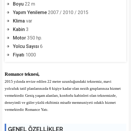
Boyu
22 m
Yapım Yenileme
2007 / 2010 / 2015
Klima
var
Kabin
3
Motor
350 hp.
Yolcu Sayısı
6
Fiyatı
1000
Romance teknesi,
2015 yılında revize edilen 22 metre uzunluğundaki teknemiz, mavi
yolculuk tatil planlarınızda 6 kişiye kadar olan nezih gruplarınıza hizmet
vermektedir. Geniş yaşam alanları, konforlu kabinleri olan teknemizde,
deneyimli ve güler yüzlü ekibimiz misafir memnuniyeti odaklı hizmet
vermektedir. Romance Yatı.
GENEL ÖZELLİKLER