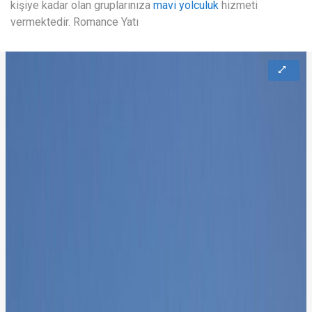
kişiye kadar olan gruplarınıza
mavi yolculuk
hizmeti
vermektedir. Romance Yatı