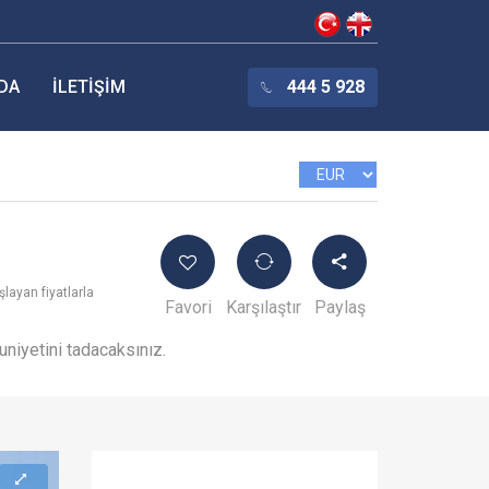
DA
İLETIŞIM
444 5 928
layan fiyatlarla
Favori
Karşılaştır
Paylaş
niyetini tadacaksınız.