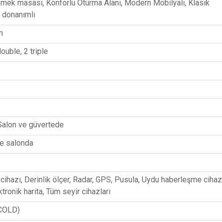
emek masası, Konforlu Oturma Alanı, Modern Mobilyalı, Klasik
 donanımlı
m
ouble, 2 triple
Salon ve güvertede
ve salonda
ihazı, Derinlik ölçer, Radar, GPS, Pusula, Uydu haberleşme cihazı
ktronik harita, Tüm seyir cihazları
COLD)