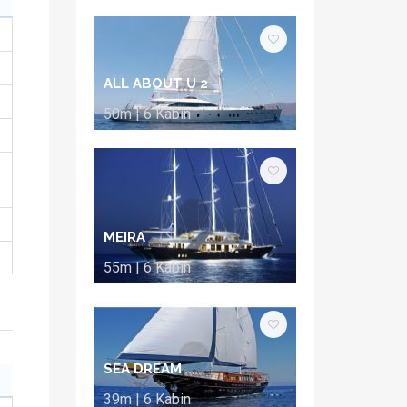
ALL ABOUT U 2
50m | 6 Kabin
MEIRA
55m | 6 Kabin
SEA DREAM
39m | 6 Kabin