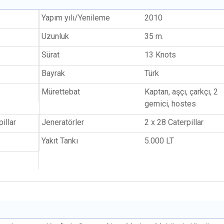
Yapım yılı/Yenileme
2010
Uzunluk
35 m.
Sürat
13 Knots
Bayrak
Türk
Mürettebat
Kaptan, aşçı, çarkçı, 2
gemici, hostes
illar
Jeneratörler
2 x 28 Caterpillar
Yakıt Tankı
5.000 LT