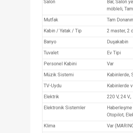
Salon
Bar, Salon y
möbleli, Tam
Mutfak
Tam Donanı
Kabin / Yatak / Tip
2 master, 2 d
Banyo
Duşakabin
Tuvalet
Ev Tipi
Personel Kabini
Var
Müzik Sistemi
Kabinlerde, 
TV-Uydu
Kabinlerde 
Elektrik
220 V, 24 V.,
Elektronik Sistemler
Haberleşme c
Otopilot, Ele
Klima
Var (MARIN