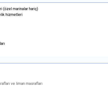
i (özel marinalar hariç)
elik hizmetleri
arı
rafları ve liman masrafları