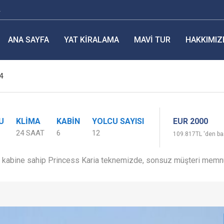
r
ANA SAYFA
YAT KIRALAMA
MAVI TUR
HAKKIMIZ
4
EUR 2000
U
KLIMA
KABIN
YOLCU SAYISI
24 SAAT
6
12
109.817TL 'den baş
ş kabine sahip Princess Karia teknemizde, sonsuz müşteri memnu