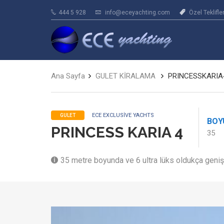
444 5 928
info@eceyachting.com
Özel Teklifle
Ana Sayfa
GULET KİRALAMA
PRINCESSKARIA
ECE EXCLUSIVE YACHTS
GULET
BOY
PRINCESS KARIA 4
35
35 metre boyunda ve 6 ultra lüks oldukça geni