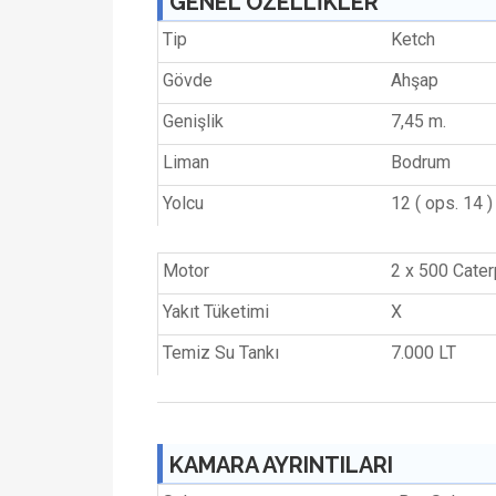
GENEL ÖZELLİKLER
Tip
Ketch
Gövde
Ahşap
Genişlik
7,45 m.
Liman
Bodrum
Yolcu
12 ( ops. 14 )
Motor
2 x 500 Caterp
Yakıt Tüketimi
X
Temiz Su Tankı
7.000 LT
KAMARA AYRINTILARI