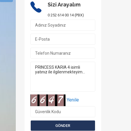
Sizi Arayalım
0 252 614 00 14 (PBX)
Yenile