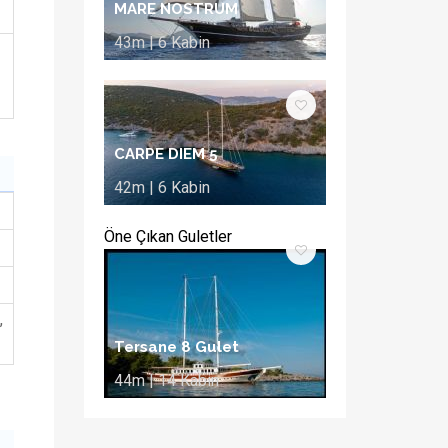
MARE NOSTRUM
43m | 6 Kabin
CARPE DIEM 5
42m | 6 Kabin
Öne Çıkan Guletler
,
Tersane 8 Gulet
44m | 14 Kabin