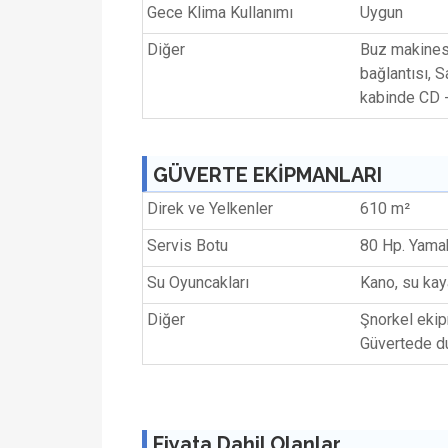
Gece Klima Kullanımı
Uygun
Diğer
Buz makinesi
bağlantısı, S
kabinde CD 
GÜVERTE EKİPMANLARI
Direk ve Yelkenler
610 m²
Servis Botu
80 Hp. Yama
Su Oyuncakları
Kano, su kay
Diğer
Şnorkel ekip
Güvertede d
Fiyata Dahil Olanlar