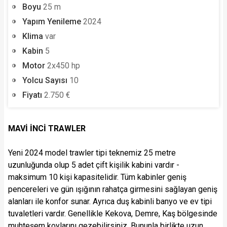
Boyu
25 m
Yapım Yenileme
2024
Klima
var
Kabin
5
Motor
2x450 hp
Yolcu Sayısı
10
Fiyatı
2.750 €
MAVİ İNCİ TRAWLER
Yeni 2024 model trawler tipi teknemiz 25 metre
uzunluğunda olup 5 adet çift kişilik kabini vardır -
maksimum 10 kişi kapasitelidir. Tüm kabinler geniş
pencereleri ve gün ışığının rahatça girmesini sağlayan geniş
alanları ile konfor sunar. Ayrıca duş kabinli banyo ve ev tipi
tuvaletleri vardır. Genellikle Kekova, Demre, Kaş bölgesinde
muhteşem koylarını gezebilirsiniz. Bununla birlikte uzun