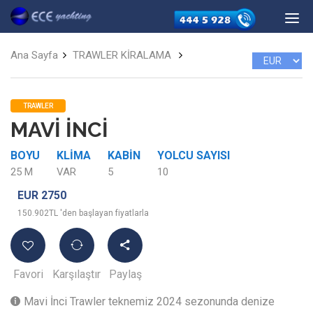
Ana Sayfa
TRAWLER KİRALAMA
TRAWLER
MAVİ İNCİ
BOYU
KLIMA
KABIN
YOLCU SAYISI
25 M
VAR
5
10
EUR 2750
150.902TL 'den başlayan fiyatlarla
Favori
Karşılaştır
Paylaş
Mavi İnci Trawler teknemiz 2024 sezonunda denize