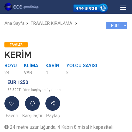
Ana Sayfa
TRAWLER KİRALAMA
TRAWLER
KERİM
BOYU
KLIMA
KABIN
YOLCU SAYISI
24
VAR
4
8
EUR 1250
68.592TL 'den başlayan fiyatlarla
Favori
Karşılaştır
Paylaş
24 metre uzunluğunda, 4 Kabin 8 misafir kapasiteli