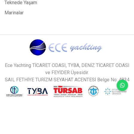
Teknede Yaşam
Marinalar
Ece Yachting TİCARET ODASI, TYBA, DENİZ TİCARET ODASI
ve FEYİDER Üyesidir.
SAIL FETHİYE TURİZM SEYAHAT ACENTESİ Belge No: 4834
sitemiz en son BUGÜN 10.08.2026 tarihinde
güncellenmiştir.
design by
nbc