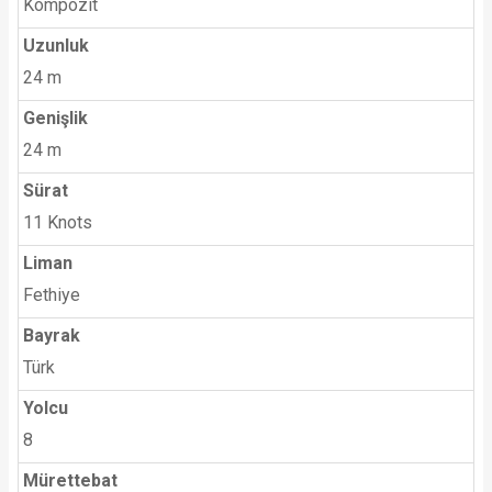
Kompozit
Uzunluk
24 m
Genişlik
24 m
Sürat
11 Knots
Liman
Fethiye
Bayrak
Türk
Yolcu
8
Mürettebat