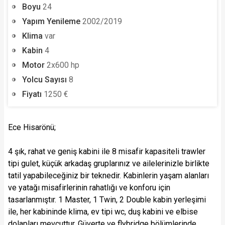
Boyu
24
Yapım Yenileme
2002/2019
Klima
var
Kabin
4
Motor
2x600 hp
Yolcu Sayısı
8
Fiyatı
1250 €
Ece Hisarönü;
4 şık, rahat ve geniş kabini ile 8 misafir kapasiteli trawler
tipi gulet, küçük arkadaş gruplarınız ve ailelerinizle birlikte
tatil yapabileceğiniz bir teknedir. Kabinlerin yaşam alanları
ve yatağı misafirlerinin rahatlığı ve konforu için
tasarlanmıştır. 1 Master, 1 Twin, 2 Double kabin yerleşimi
ile, her kabininde klima, ev tipi wc, duş kabini ve elbise
dolapları mevcuttur. Güverte ve flybridge bölümlerinde