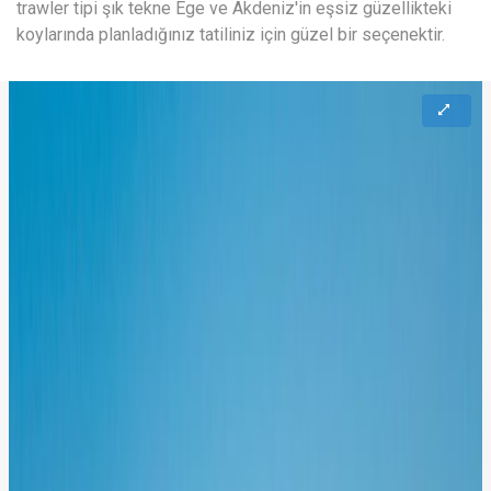
trawler tipi şık tekne Ege ve Akdeniz'in eşsiz güzellikteki
koylarında planladığınız tatiliniz için güzel bir seçenektir.