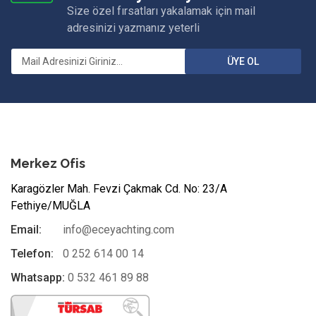
Size özel fırsatları yakalamak için mail
adresinizi yazmanız yeterli
ÜYE OL
Merkez Ofis
Karagözler Mah. Fevzi Çakmak Cd. No: 23/A
Fethiye/MUĞLA
Email:
info@eceyachting.com
Telefon:
0 252 614 00 14
Whatsapp:
0 532 461 89 88