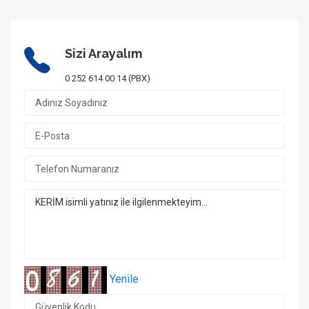
Sizi Arayalım
1/16 Fotoğraf
0 252 614 00 14 (PBX)
Yenile