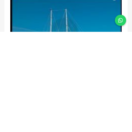
Tersane 8 Gulet
44m | 14 Kabin
Fırsatları yakalayın
Size özel fırsatları yakalamak için mail