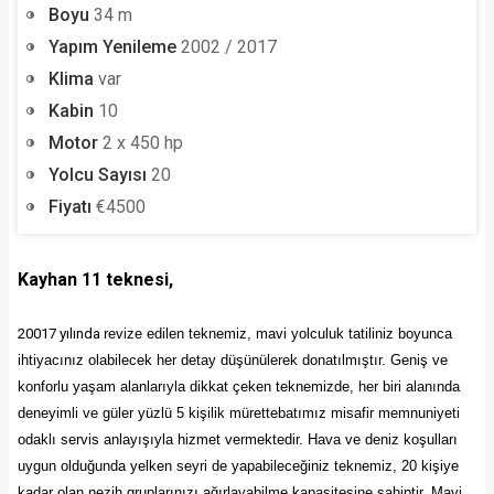
Boyu
34 m
Yapım Yenileme
2002 / 2017
Klima
var
Kabin
10
Motor
2 x 450 hp
Yolcu Sayısı
20
Fiyatı
€4500
Kayhan 11 teknesi,
20017 yılında
revize edilen teknemiz, mavi yolculuk tatiliniz boyunca
ihtiyacınız olabilecek her detay düşünülerek donatılmıştır. G
eniş ve
konforlu yaşam alanlarıyla dikkat çeken teknemizde, her biri alanında
deneyimli ve güler yüzlü 5 kişilik mürettebatımız misafir memnuniyeti
odaklı servis anlayışıyla hizmet vermektedir.
Hava ve deniz koşulları
uygun olduğunda yelken seyri de yapabileceğiniz teknemiz, 20 kişiye
kadar olan nezih gruplarınızı ağırlayabilme kapasitesine sahiptir. M
avi