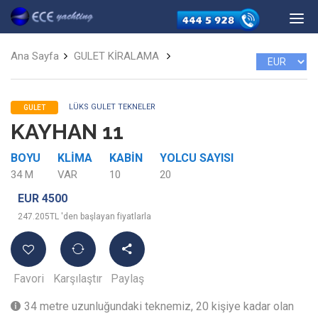
Ana Sayfa
GULET KİRALAMA
LÜKS GULET TEKNELER
GULET
KAYHAN 11
BOYU
KLIMA
KABIN
YOLCU SAYISI
34 M
VAR
10
20
EUR 4500
247.205TL 'den başlayan fiyatlarla
Favori
Karşılaştır
Paylaş
34 metre uzunluğundaki teknemiz, 20 kişiye kadar olan