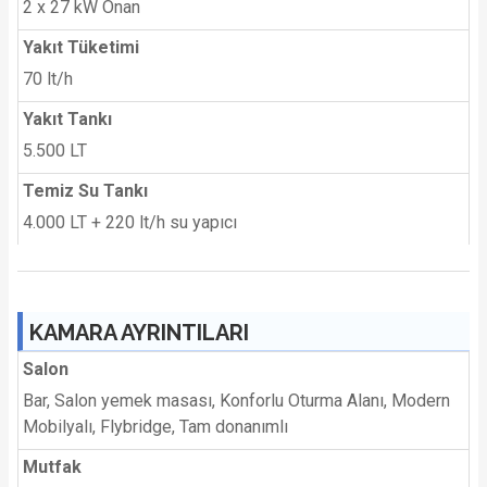
2 x 27 kW Onan
Yakıt Tüketimi
70 lt/h
Yakıt Tankı
5.500 LT
Temiz Su Tankı
4.000 LT + 220 lt/h su yapıcı
KAMARA AYRINTILARI
Salon
Bar, Salon yemek masası, Konforlu Oturma Alanı, Modern
Mobilyalı, Flybridge, Tam donanımlı
Mutfak