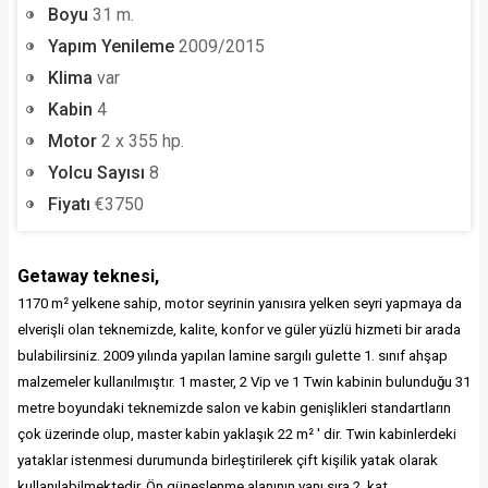
Boyu
31 m.
Yapım Yenileme
2009/2015
Klima
var
Kabin
4
Motor
2 x 355 hp.
Yolcu Sayısı
8
Fiyatı
€3750
Getaway teknesi,
1170 m² yelkene sahip, motor seyrinin yanısıra yelken seyri yapmaya da
elverişli olan teknemizde, kalite, konfor ve
güler yüzlü
hizmeti bir arada
bulabilirsiniz. 2009 yılında yapılan lamine sargılı gulette 1. sınıf ahşap
malzemeler kullanılmıştır. 1 master, 2 Vip ve 1 Twin kabinin bulunduğu 31
metre boyundaki teknemizde salon ve kabin genişlikleri standartların
çok üzerinde olup, master kabin yaklaşık 22 m² ' dir. Twin kabinlerdeki
yataklar istenmesi durumunda birleştirilerek çift kişilik yatak olarak
kullanılabilmektedir. Ön güneşlenme alanının yanı sıra 2. kat