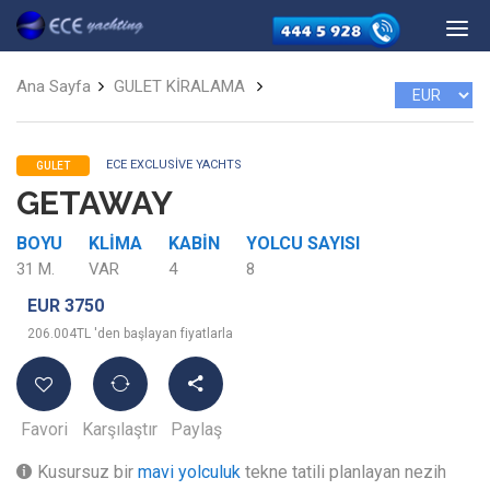
Ana Sayfa
GULET KİRALAMA
ECE EXCLUSIVE YACHTS
GULET
GETAWAY
BOYU
KLIMA
KABIN
YOLCU SAYISI
31 M.
VAR
4
8
EUR 3750
206.004TL 'den başlayan fiyatlarla
Favori
Karşılaştır
Paylaş
Kusursuz bir
mavi yolculuk
tekne tatili planlayan nezih