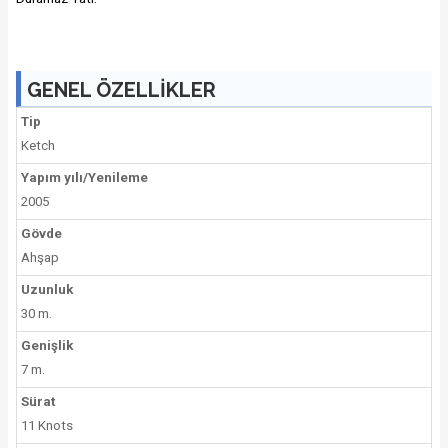
GENEL ÖZELLİKLER
Tip
Ketch
Yapım yılı/Yenileme
2005
Gövde
Ahşap
Uzunluk
30 m.
Genişlik
7 m.
Sürat
11 Knots