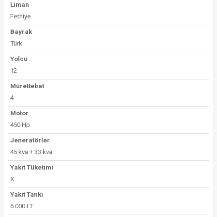
Liman
Fethiye
Bayrak
Türk
Yolcu
12
Mürettebat
4
Motor
450 Hp.
Jeneratörler
45 kva + 33 kva
Yakıt Tüketimi
X
Yakıt Tankı
6.000 LT