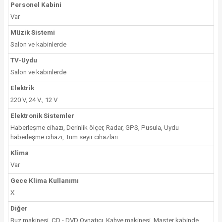
Personel Kabini
Var
Müzik Sistemi
Salon ve kabinlerde
TV-Uydu
Salon ve kabinlerde
Elektrik
220 V, 24 V., 12 V
Elektronik Sistemler
Haberleşme cihazı, Derinlik ölçer, Radar, GPS, Pusula, Uydu
haberleşme cihazı, Tüm seyir cihazları
Klima
Var
Gece Klima Kullanımı
X
Diğer
Buz makinesi, CD - DVD Oynatıcı, Kahve makinesi, Master kabinde