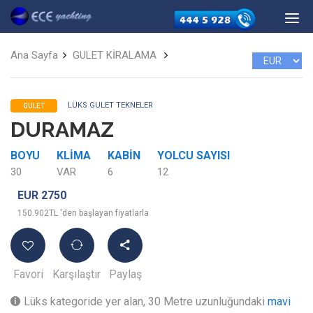
Ana Sayfa
GULET KİRALAMA
LÜKS GULET TEKNELER
GULET
DURAMAZ
BOYU
KLIMA
KABIN
YOLCU SAYISI
30
VAR
6
12
EUR 2750
150.902TL 'den başlayan fiyatlarla
Favori
Karşılaştır
Paylaş
Lüks kategoride yer alan, 30 Metre uzunluğundaki
mavi