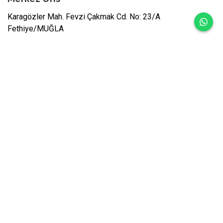
Karagözler Mah. Fevzi Çakmak Cd. No: 23/A
Fethiye/MUĞLA
Email:
info@eceyachting.com
Telefon:
0 252 614 00 14
Whatsapp:
0 532 461 89 88
Yat Kiralama
Gulet Kiralama
Ekonomik & Klimalı Guletler
Lüks Guletler