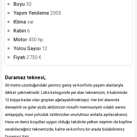
Boyu
30
Yapım Yenileme
2005
Klima
var
Kabin
6
Motor
450 hp.
Yolcu Sayısı
12
Fiyatı
2750 €
Duramaz teknesi,
30 metre uzunluğundaki yatımız geniş ve konforlu yaşam alanlarıyla
dikkat çekmektedir. Lüks kategoride yer alan teknemizin, 6 kabininde
12 kişiye kadar olan grupları ağırlayabilmekteyiz. Her biri alanında
deneyimli ve
güler yüzlü
ekibimizin misafir memnuniyeti odaklı servis
anlayışıyla, mavi yolculuk tatilinizden unutulmaz anılarla ayrılacaksınız.
Hava ve deniz koşulları uygun olduğu takdirde yelken
seyrinin
de keyfine
varabileceğiniz teknemizde, kalite ve konforu bir arada bulabilirsiniz.
Duramaz Yatı.