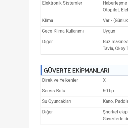
Elektronik Sistemler
Haberleşme c
Otopilot, Ele
Klima
Var - (Günlü
Gece Klima Kullanımı
Uygun
Diğer
Buz makinesi
Tavla, Okey T
GÜVERTE EKİPMANLARI
Direk ve Yelkenler
X
Servis Botu
60 hp
Su Oyuncakları
Kano, Paddl
Diğer
Şnorkel ekip
Güvertede d