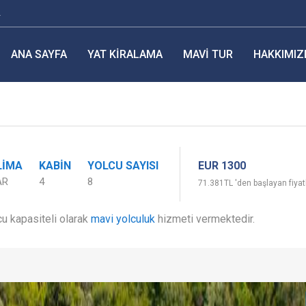
r
ANA SAYFA
YAT KIRALAMA
MAVI TUR
HAKKIMIZ
EUR 1300
LIMA
KABIN
YOLCU SAYISI
AR
4
8
71.381TL 'den başlayan fiyat
cu kapasiteli olarak
mavi yolculuk
hizmeti vermektedir.