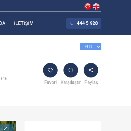
DA
İLETIŞIM
444 5 928
larla
Favori
Karşılaştır
Paylaş