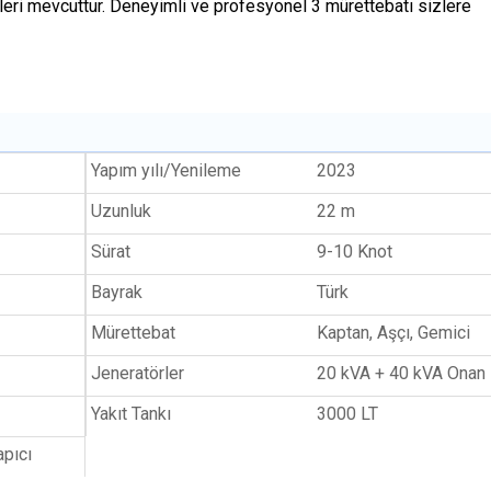
eri mevcuttur. Deneyimli ve profesyonel 3 mürettebatı sizlere
Yapım yılı/Yenileme
2023
Uzunluk
22 m
Sürat
9-10 Knot
Bayrak
Türk
Mürettebat
Kaptan, Aşçı, Gemici
Jeneratörler
20 kVA + 40 kVA Onan
Yakıt Tankı
3000 LT
apıcı