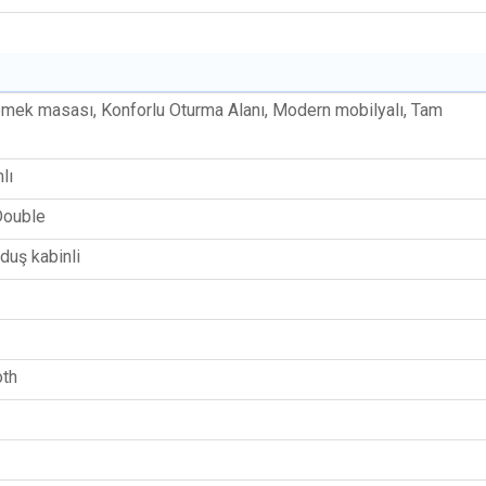
emek masası, Konforlu Oturma Alanı, Modern mobilyalı, Tam
lı
Double
duş kabinli
oth