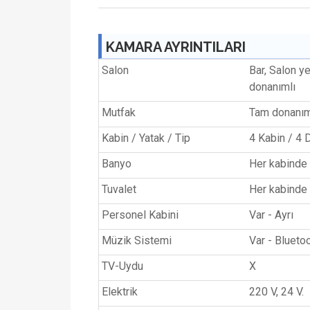
KAMARA AYRINTILARI
Salon
Bar, Salon y
donanımlı
Mutfak
Tam donanım
Kabin / Yatak / Tip
4 Kabin / 4 
Banyo
Her kabinde 
Tuvalet
Her kabinde
Personel Kabini
Var - Ayrı
Müzik Sistemi
Var - Blueto
TV-Uydu
X
Elektrik
220 V, 24 V.