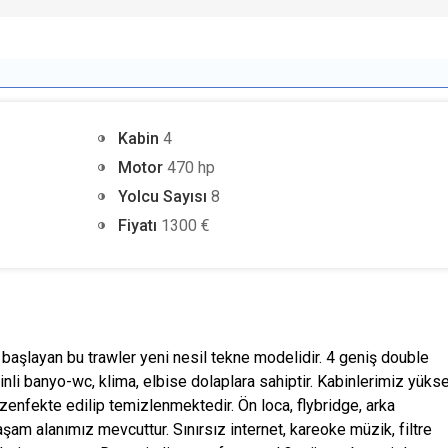
Kabin
4
Motor
470 hp
Yolcu Sayısı
8
Fiyatı
1300 €
başlayan bu trawler yeni nesil tekne modelidir. 4 geniş double
nli banyo-wc, klima, elbise dolaplara sahiptir.
Kabinlerimiz yüks
dezenfekte edilip temizlenmektedir. Ön loca, flybridge, arka
aşam alanımız mevcuttur.
Sınırsız internet, kareoke müzik, filtre