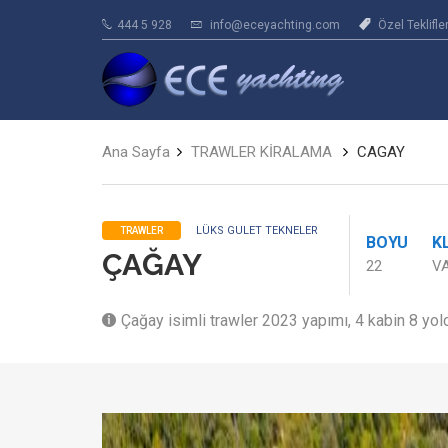
444 5 928
info@eceyachting.com
Özel Teklifle
Ana Sayfa
TRAWLER KİRALAMA
CAGAY
LÜKS GULET TEKNELER
TRAWLER
BOYU
K
ÇAĞAY
22
V
Çağay isimli trawler 2023 yapımı, 4 kabin 8 yol