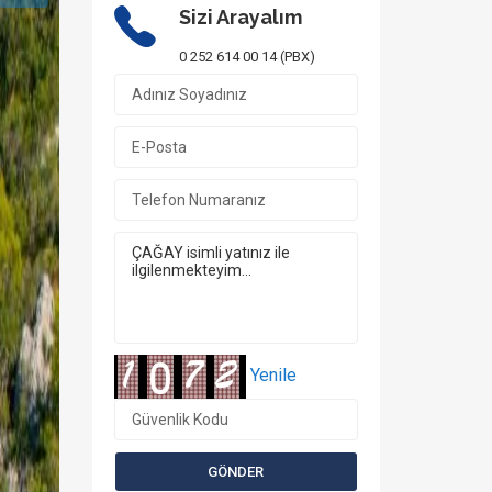
Sizi Arayalım
0 252 614 00 14 (PBX)
Yenile