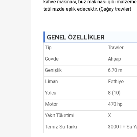
kahve makinası, buz makinası gibi malzemel
tatilinizde eşlik edecektir. (Çağay trawler)
GENEL ÖZELLİKLER
Tip
Trawler
Gövde
Ahşap
Genişlik
6,70 m
Liman
Fethiye
Yolcu
8 (10)
Motor
470 hp
Yakıt Tüketimi
X
Temiz Su Tankı
3000 l + Su Y