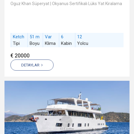
Oguz Khan Süperyat | Okyanus Sertifikalı Lüks Yat Kiralama
Ketch
51 m
Var
6
12
Tipi
Boyu
Klima
Kabin
Yolcu
€ 20000
DETAYLAR