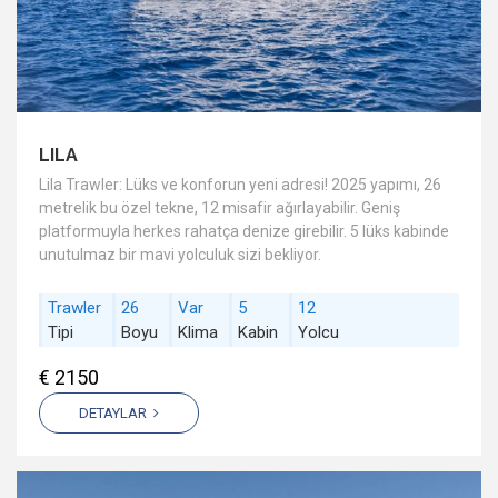
LILA
Lila Trawler: Lüks ve konforun yeni adresi! 2025 yapımı, 26
metrelik bu özel tekne, 12 misafir ağırlayabilir. Geniş
platformuyla herkes rahatça denize girebilir. 5 lüks kabinde
unutulmaz bir mavi yolculuk sizi bekliyor.
Trawler
26
Var
5
12
Tipi
Boyu
Klima
Kabin
Yolcu
€ 2150
DETAYLAR