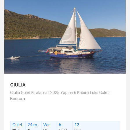
GIULIA
Giulia Gulet Kiralama | 2025 Yapımı 6 Kabinli Lüks Gulet |
Bodrum
Gulet
24 m.
Var
6
12