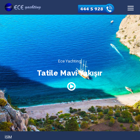
Ece Yachting
Tatile Mavi Yakışır
İSİM