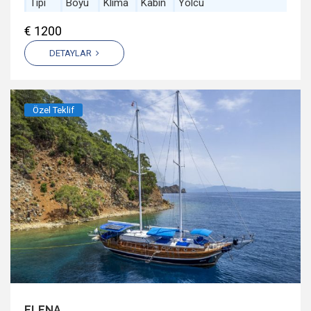
Tipi
Boyu
Klima
Kabin
Yolcu
€ 1200
DETAYLAR
Özel Teklif
ELENA