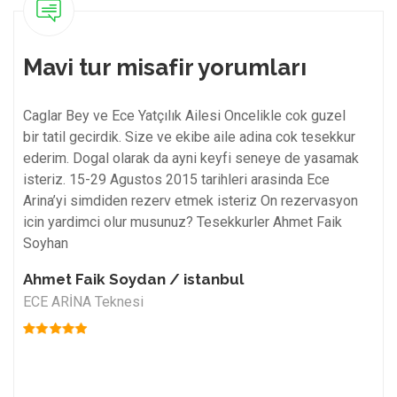
Mavi tur misafir yorumları
Caglar Bey ve Ece Yatçılık Ailesi Oncelikle cok guzel
Mas
bir tatil gecirdik. Size ve ekibe aile adina cok tesekkur
en k
ederim. Dogal olarak da ayni keyfi seneye de yasamak
ist
s
isteriz. 15-29 Agustos 2015 tarihleri arasinda Ece
ist
y
Arina’yi simdiden rezerv etmek isteriz On rezervasyon
den
icin yardimci olur musunuz? Tesekkurler Ahmet Faik
çal
s
Soyhan
hari
d
Ahmet Faik Soydan / istanbul
Sel
f,
ECE ARİNA Teknesi
ALC
s,