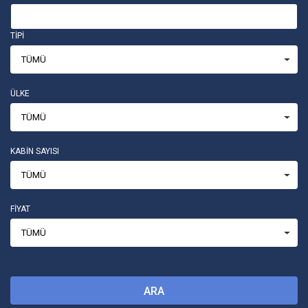
TİPİ
TÜMÜ
ÜLKE
TÜMÜ
KABİN SAYISI
TÜMÜ
FİYAT
TÜMÜ
ARA