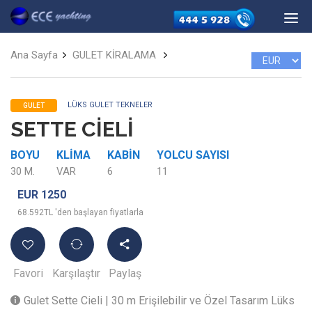
Ana Sayfa
GULET KİRALAMA
LÜKS GULET TEKNELER
GULET
SETTE CİELİ
BOYU
KLIMA
KABIN
YOLCU SAYISI
30 M.
VAR
6
11
EUR 1250
68.592TL 'den başlayan fiyatlarla
Favori
Karşılaştır
Paylaş
Gulet Sette Cieli | 30 m Erişilebilir ve Özel Tasarım Lüks