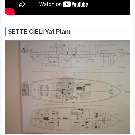
SETTE CİELİ Yat Planı
1/22 Fotoğraf