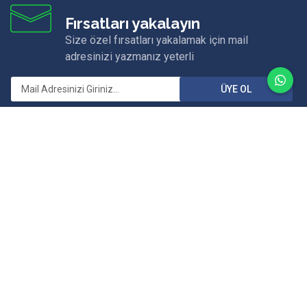
Fırsatları yakalayın
Size özel fırsatları yakalamak için mail
adresinizi yazmanız yeterli
ÜYE OL
Merkez Ofis
Karagözler Mah. Fevzi Çakmak Cd. No: 23/A
Fethiye/MUĞLA
Email:
info@eceyachting.com
Telefon:
0 252 614 00 14
Whatsapp:
0 532 461 89 88