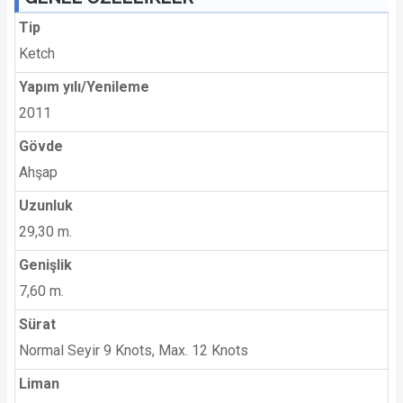
Tip
Ketch
Yapım yılı/Yenileme
2011
Gövde
Ahşap
Uzunluk
29,30 m.
Genişlik
7,60 m.
Sürat
Normal Seyir 9 Knots, Max. 12 Knots
Liman