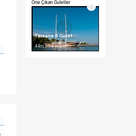
Öne Çıkan Guletler
Tersane 8 Gulet
44m | 14 Kabin