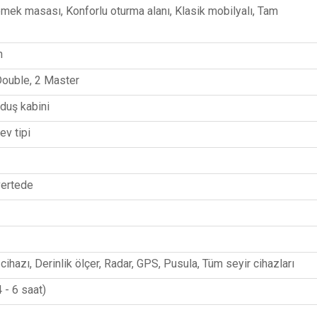
emek masası, Konforlu oturma alanı, Klasik mobilyalı, Tam
n
Double, 2 Master
duş kabini
ev tipi
vertede
ihazı, Derinlik ölçer, Radar, GPS, Pusula, Tüm seyir cihazları
 - 6 saat)