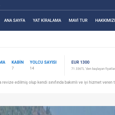
r
ANA SAYFA
YAT KIRALAMA
MAVI TUR
HAKKIMIZ
EUR 1300
IMA
KABIN
YOLCU SAYISI
7
14
71.336TL 'den başlayan fiyatla
 revize edilmiş olup kendi sınıfında bakımlı ve iyi hizmet veren 