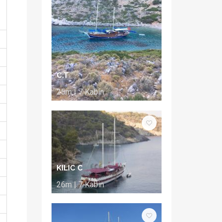
C.T
25m | 7 Kabin
KILIC C
26m | 7 Kabin