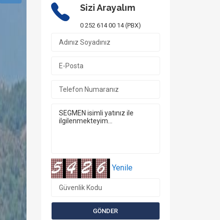
Sizi Arayalım
0 252 614 00 14 (PBX)
Yenile