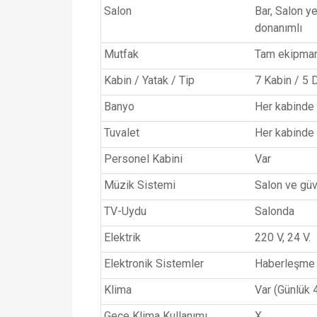
Salon
Bar, Salon y
donanımlı
Mutfak
Tam ekipma
Kabin / Yatak / Tip
7 Kabin / 5 
Banyo
Her kabinde 
Tuvalet
Her kabinde 
Personel Kabini
Var
Müzik Sistemi
Salon ve gü
TV-Uydu
Salonda
Elektrik
220 V, 24 V.
Elektronik Sistemler
Haberleşme c
Klima
Var (Günlük 4
Gece Klima Kullanımı
X