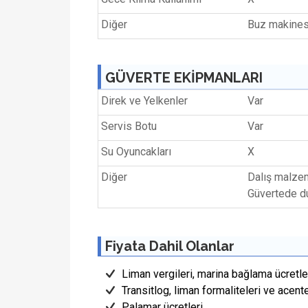
Diğer
Buz makines
GÜVERTE EKİPMANLARI
Direk ve Yelkenler
Var
Servis Botu
Var
Su Oyuncakları
X
Diğer
Dalış malzem
Güvertede d
Fiyata Dahil Olanlar
Liman vergileri, marina bağlama ücretler
Transitlog, liman formaliteleri ve acent
Palamar ücretleri