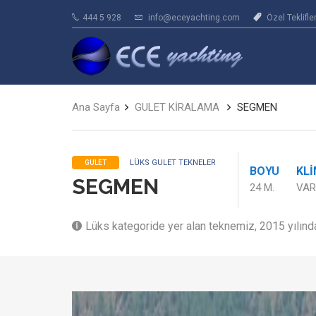
444 5 928
info@eceyachting.com
Özel Teklifle
Ana Sayfa
GULET KİRALAMA
SEGMEN
LÜKS GULET TEKNELER
GULET
BOYU
KL
SEGMEN
24 M.
VAR
Lüks kategoride yer alan teknemiz, 2015 yılında