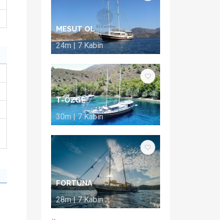
MESUT OL
24m | 7 Kabin
T-ÖZGE
30m | 7 Kabin
FORTUNA
28m | 7 Kabin