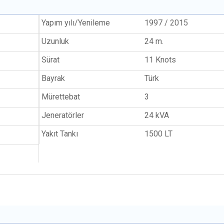
Yapım yılı/Yenileme
1997 / 2015
Uzunluk
24 m.
Sürat
11 Knots
Bayrak
Türk
Mürettebat
3
Jeneratörler
24 kVA
Yakıt Tankı
1500 LT