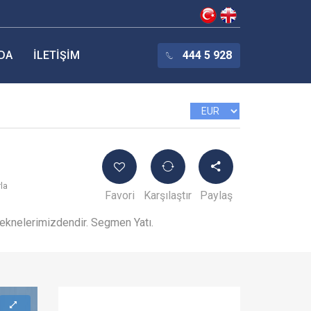
DA
İLETIŞIM
444 5 928
rla
Favori
Karşılaştır
Paylaş
teknelerimizdendir. Segmen Yatı.