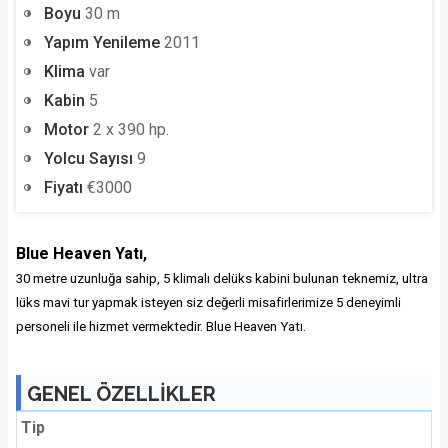
Boyu
30 m
Yapım Yenileme
2011
Klima
var
Kabin
5
Motor
2 x 390 hp.
Yolcu Sayısı
9
Fiyatı
€3000
Blue Heaven Yatı,
30 metre uzunluğa sahip, 5 klimalı delüks kabini bulunan teknemiz, ultra
lüks mavi tur yapmak isteyen siz değerli misafirlerimize 5 deneyimli
personeli ile hizmet vermektedir. Blue Heaven Yatı.
GENEL ÖZELLİKLER
Tip