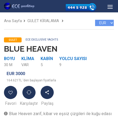
Ana Sayfa
GULET KİRALAMA
ECE EXCLUSIVE YACHTS
GULET
BLUE HEAVEN
BOYU
KLIMA
KABIN
YOLCU SAYISI
30 M
VAR
5
9
EUR 3000
164.621TL 'den başlayan fiyatlarla
Favori
Karşılaştır
Paylaş
Blue Heaven zarif, kibar ve eşsiz çizgileri ile kuğu edası