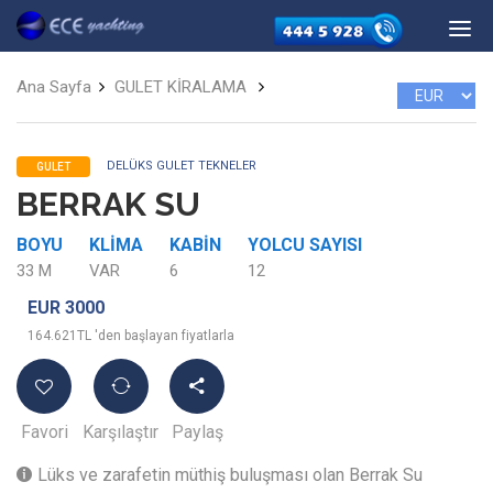
Ana Sayfa
GULET KİRALAMA
DELÜKS GULET TEKNELER
GULET
BERRAK SU
BOYU
KLIMA
KABIN
YOLCU SAYISI
33 M
VAR
6
12
EUR 3000
164.621TL 'den başlayan fiyatlarla
Favori
Karşılaştır
Paylaş
Lüks ve zarafetin müthiş buluşması olan Berrak Su