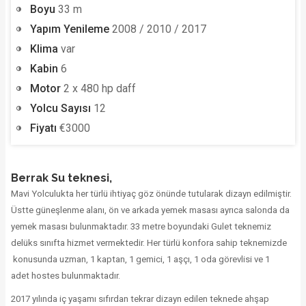
Boyu
33 m
Yapım Yenileme
2008 / 2010 / 2017
Klima
var
Kabin
6
Motor
2 x 480 hp daff
Yolcu Sayısı
12
Fiyatı
€3000
Berrak Su teknesi,
Mavi Yolculukt
a her türlü ihtiyaç göz önünde tutularak dizayn edilmiştir.
Üstte güneşlenme alanı, ön ve arkada yemek masası ayrıca salonda da
yemek masası bulunmaktadır. 33 metre boyundaki Gulet teknemiz
delüks sınıfta hizmet vermektedir. Her türlü konfora sahip teknemizde
konusunda uzman, 1 kaptan, 1 gemici, 1 aşçı, 1 oda görevlisi ve 1
adet hostes bulunmaktadır.
2017 yılında iç yaşamı sıfırdan tekrar dizayn edilen teknede ahşap