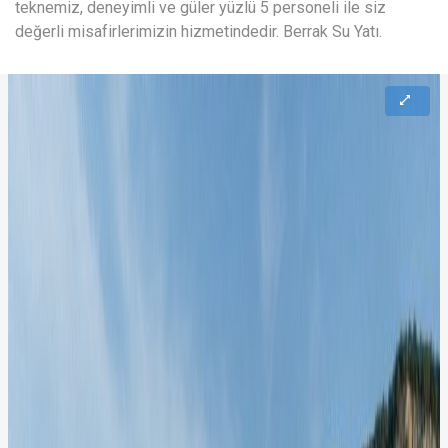
teknemiz, deneyimli ve güler yüzlü 5 personeli ile siz
değerli misafirlerimizin hizmetindedir. Berrak Su Yatı.