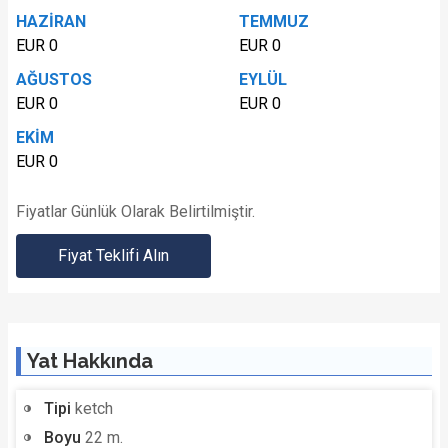
HAZİRAN
TEMMUZ
EUR 0
EUR 0
AĞUSTOS
EYLÜL
EUR 0
EUR 0
EKİM
EUR 0
Fiyatlar Günlük Olarak Belirtilmiştir.
Fiyat Teklifi Alın
Yat Hakkında
Tipi
ketch
Boyu
22 m.