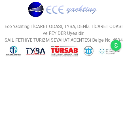
Ece Yachting TİCARET ODASI, TYBA, DENİZ TİCARET ODASI
ve FEYİDER Üyesidir.
SAIL FETHİYE TURİZM SEYAHAT ACENTESİ Belge No: 4834
sitemiz en son BUGÜN 10.08.2026 tarihinde
güncellenmiştir.
design by
nbc
© 2026
Ece Yachting
.
İPTAL IADE KOŞULLARI
GIZLILIK POLITIKASI