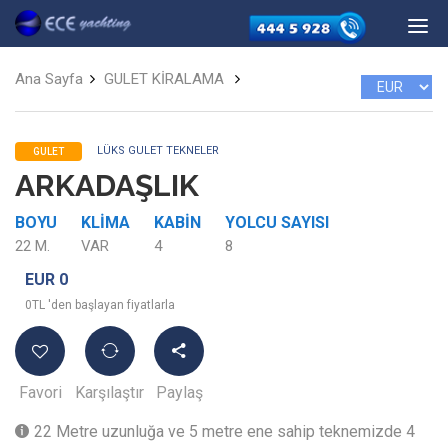
Ana Sayfa
GULET KİRALAMA
LÜKS GULET TEKNELER
GULET
ARKADAŞLIK
BOYU
KLIMA
KABIN
YOLCU SAYISI
22 M.
VAR
4
8
EUR 0
0TL 'den başlayan fiyatlarla
Favori
Karşılaştır
Paylaş
22 Metre uzunluğa ve 5 metre ene sahip teknemizde 4