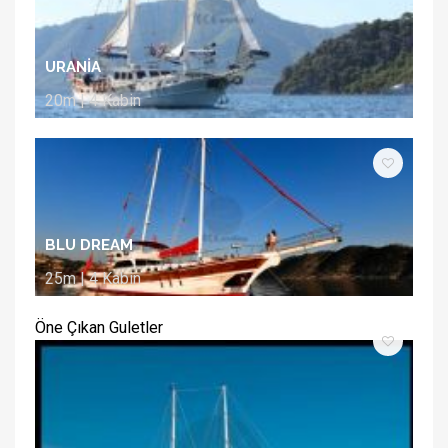
URANİA
20m | 4 Kabin
BLU DREAM
25m | 4 Kabin
Öne Çıkan Guletler