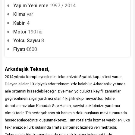
Yapım Yenileme
1997 / 2014
Klima
var
Kabin
4
Motor
190 hp.
Yolcu Sayısı
8
Fiyatı
€600
Arkadaşlık Teknesi,
2014 yılında komple yenilenen teknemizde 8 yatak kapasitesi vardır.
Dileyen aileler 10 kişiye kadar teknemizde kalabilir. Arkadaşlık yatında
aile ortamını hissedebileceğiniz ve mavi yolculukta keyifli zamanlar
geçirebilmeniz için yardımcı olan 4 kişilik ekip mevcuttur. Tekne
donatanımız olan Kanadalı Sue Hanım, serviste ekibimize yardımcı
olmaktadır. Teknede yabancı bir hanımın dokunuşlarını mavi turunuzda
hissedebileceğinizi düşünmekteyiz. Tüm rotalarda hizmet verebilen lüks
teknemizde Türk sularında limitsiz internet hizmeti verilmektedir.
Teknemizin tüm kamaralarında güvenlik kasası bulunmaktadır.